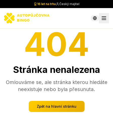
16 let na trhu
Český majitel
404
Stránka nenalezena
Omlouváme se, ale stránka kterou hledáte
neexistuje nebo byla přesunuta.
Zpět na hlavní stránku