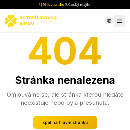
16 let na trhu
Český majitel
404
Stránka nenalezena
Omlouváme se, ale stránka kterou hledáte
neexistuje nebo byla přesunuta.
Zpět na hlavní stránku