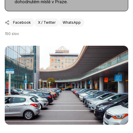
dohodnutém místě v Praze.
Facebook
X / Twitter
WhatsApp
150
slov
Autopůjčovna Arkády Pankrác
– BINGO Autopůjčovna P