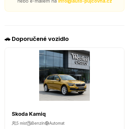
nebo e-mailem na
info@auto-pujcovna.cz
🚗 Doporučené vozidlo
Skoda Kamiq
5
míst
Benzín
Automat