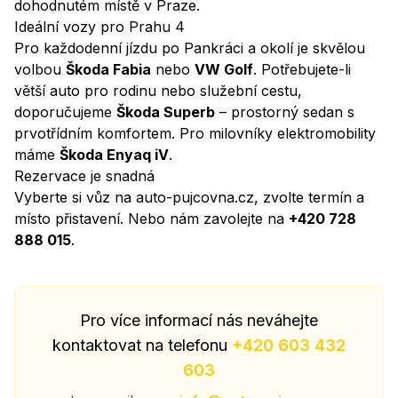
dohodnutém místě v Praze.
Ideální vozy pro Prahu 4
Pro každodenní jízdu po Pankráci a okolí je skvělou
volbou
Škoda Fabia
nebo
VW Golf
. Potřebujete-li
větší auto pro rodinu nebo služební cestu,
doporučujeme
Škoda Superb
– prostorný sedan s
prvotřídním komfortem. Pro milovníky elektromobility
máme
Škoda Enyaq iV
.
Rezervace je snadná
Vyberte si vůz na
auto-pujcovna.cz
, zvolte termín a
místo přistavení. Nebo nám zavolejte na
+420 728
888 015
.
Pro více informací nás neváhejte
kontaktovat na telefonu
+420 603 432
603