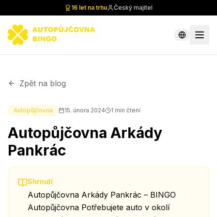
16 let na trhu
Český majitel
Zpět na blog
Autopůjčovna
15. února 2024
1
min čtení
Autopůjčovna Arkády
Pankrác
Shrnutí
Autopůjčovna Arkády Pankrác – BINGO
Autopůjčovna Potřebujete auto v okolí