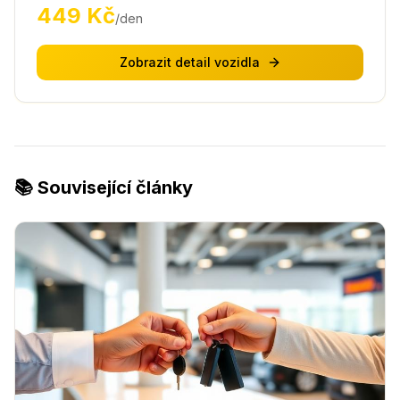
449
Kč
/den
Zobrazit detail vozidla
📚 Související články