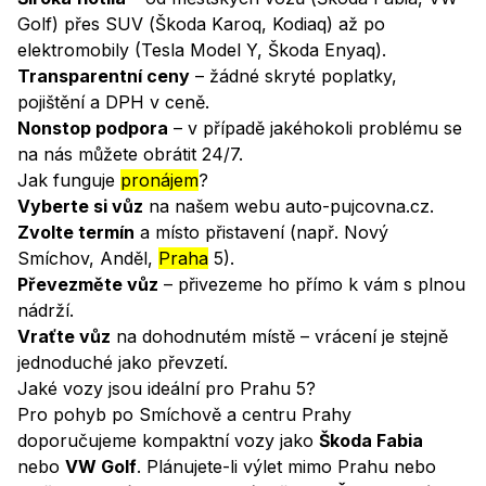
Golf) přes SUV (Škoda Karoq, Kodiaq) až po
elektromobily (Tesla Model Y, Škoda Enyaq).
Transparentní ceny
– žádné skryté poplatky,
pojištění a DPH v ceně.
Nonstop podpora
– v případě jakéhokoli problému se
na nás můžete obrátit 24/7.
Jak funguje
pronájem
?
Vyberte si vůz
na našem webu
auto-pujcovna.cz
.
Zvolte termín
a místo přistavení (např. Nový
Smíchov, Anděl,
Praha
5).
Převezměte vůz
– přivezeme ho přímo k vám s plnou
nádrží.
Vraťte vůz
na dohodnutém místě – vrácení je stejně
jednoduché jako převzetí.
Jaké vozy jsou ideální pro Prahu 5?
Pro pohyb po Smíchově a centru Prahy
doporučujeme kompaktní vozy jako
Škoda Fabia
nebo
VW Golf
. Plánujete-li výlet mimo Prahu nebo