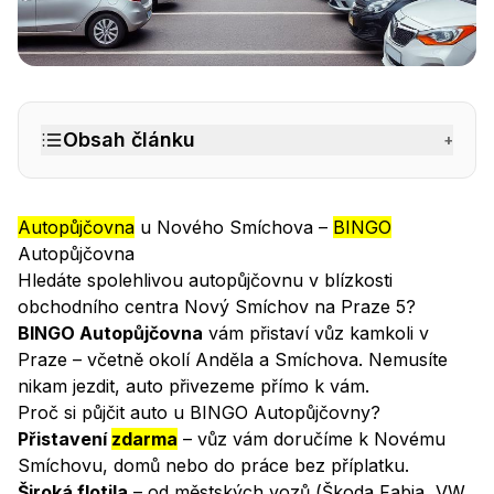
Autopůjčovna Nový Smíchov
– BINGO Autopůjčovna Pr
Obsah článku
+
Autopůjčovna
u Nového Smíchova –
BINGO
Autopůjčovna
Hledáte spolehlivou autopůjčovnu v blízkosti
obchodního centra Nový Smíchov na Praze 5?
BINGO Autopůjčovna
vám přistaví vůz kamkoli v
Praze – včetně okolí Anděla a Smíchova. Nemusíte
nikam jezdit, auto přivezeme přímo k vám.
Proč si půjčit auto u BINGO Autopůjčovny?
Přistavení
zdarma
– vůz vám doručíme k Novému
Smíchovu, domů nebo do práce bez příplatku.
Široká flotila
– od městských vozů (Škoda Fabia, VW