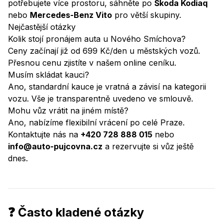
potřebujete více prostoru, sáhněte po
Škoda Kodiaq
nebo
Mercedes-Benz Vito
pro větší skupiny.
Nejčastější otázky
Kolik stojí pronájem auta u Nového Smíchova?
Ceny začínají již od 699 Kč/den u městských vozů.
Přesnou cenu zjistíte v našem
online ceníku
.
Musím skládat kauci?
Ano, standardní kauce je vratná a závisí na kategorii
vozu. Vše je transparentně uvedeno ve smlouvě.
Mohu vůz vrátit na jiném místě?
Ano, nabízíme flexibilní vrácení po celé Praze.
Kontaktujte nás na
+420 728 888 015
nebo
info@auto-pujcovna.cz
a rezervujte si vůz ještě
dnes.
❓ Často kladené otázky