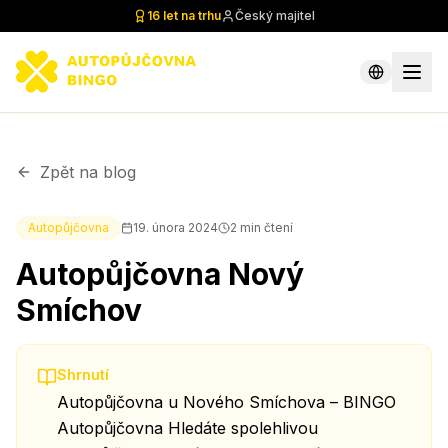
16 let na trhu
Český majitel
Zpět na blog
Autopůjčovna
19. února 2024
2
min čtení
Autopůjčovna Nový
Smíchov
Shrnutí
Autopůjčovna u Nového Smíchova – BINGO
Autopůjčovna Hledáte spolehlivou