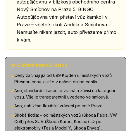
autopůjčovnu v blízkosti obchodního centra
Nový Smíchov na Praze 5. BINGO
Autopůjčovna vám přistaví vůz kamkoli v
Praze – včetně okolí Anděla a Smíchova.
Nemusíte nikam jezdit, auto přivezeme přímo
k vám.
📋 KLÍČOVÉ BODY ČLÁNKU
Ceny začínají již od 699 Kč/den u městských vozů.
✓
Přesnou cenu zjistíte v našem online ceníku.
Ano, standardní kauce je vratná a závisí na kategorii
✓
vozu. Vše je transparentně uvedeno ve smlouvě.
Ano, nabízíme flexibilní vrácení po celé Praze.
✓
Široká flotila: – od městských vozů (Škoda Fabia, VW
✓
Golf) přes SUV (Škoda Karoq, Kodiaq) až po
elektromobily (Tesla Model Y, Škoda Enyaq).