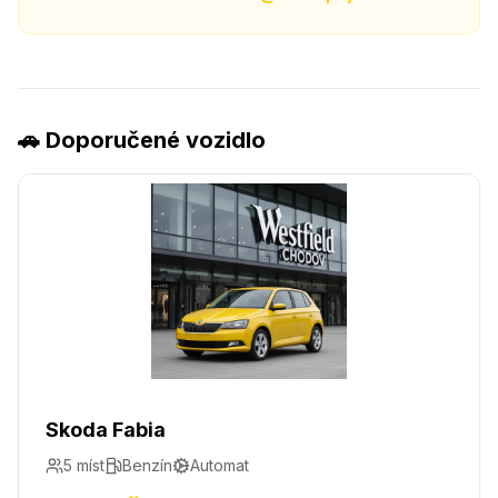
🚗 Doporučené vozidlo
Skoda Fabia
5
míst
Benzín
Automat