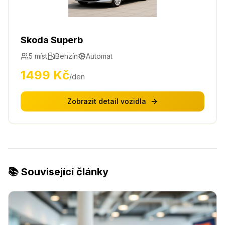
Skoda Superb
5
míst
Benzín
Automat
1499
Kč
/den
Zobrazit detail vozidla
📚 Související články