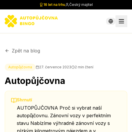
16 let na trhu
Český majitel
Zpět na blog
Autopůjčovna
27. července 2023
2
min čtení
Autopůjčovna
Shrnutí
AUTOPŮJČOVNA Proč si vybrat naší
autopůjčovnu. Zánovní vozy v perfektním
stavu Nabízíme výhradně zánovní vozy s
nízkým kilometrovým nájezdem a v