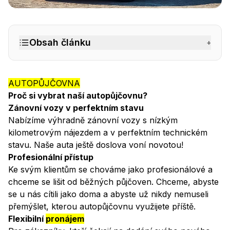
Autopůjčovna
– BINGO Autopůjčovna Praha
Obsah článku
+
AUTOPŮJČOVNA
Proč si vybrat naší autopůjčovnu?
Zánovní vozy v perfektním stavu
Nabízíme výhradně zánovní vozy s nízkým
kilometrovým nájezdem a v perfektním technickém
stavu. Naše auta ještě doslova voní novotou!
Profesionální přístup
Ke svým klientům se chováme jako profesionálové a
chceme se lišit od běžných půjčoven. Chceme, abyste
se u nás cítili jako doma a abyste už nikdy nemuseli
přemýšlet, kterou autopůjčovnu využijete příště.
Flexibilní
pronájem