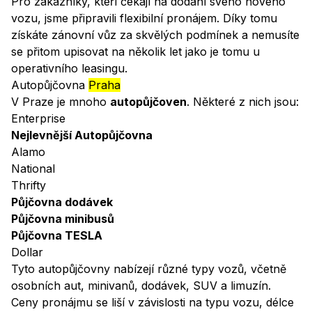
Pro zákazníky, kteří čekají na dodání svého nového
vozu, jsme připravili flexibilní pronájem. Díky tomu
získáte zánovní vůz za skvělých podmínek a nemusíte
se přitom upisovat na několik let jako je tomu u
operativního leasingu.
Autopůjčovna
Praha
V Praze je mnoho
autopůjčoven
. Některé z nich jsou:
Enterprise
Nejlevnější Autopůjčovna
Alamo
National
Thrifty
Půjčovna dodávek
Půjčovna minibusů
Půjčovna TESLA
Dollar
Tyto autopůjčovny nabízejí různé typy vozů, včetně
osobních aut, minivanů, dodávek, SUV a limuzín.
Ceny pronájmu se liší v závislosti na typu vozu, délce