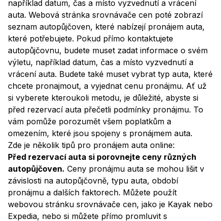
například datum, čas a místo vyzvednutí a vrácení
auta. Webová stránka srovnávače cen poté zobrazí
seznam autopůjčoven, které nabízejí pronájem auta,
které potřebujete. Pokud přímo kontaktujete
autopůjčovnu, budete muset zadat informace o svém
výletu, například datum, čas a místo vyzvednutí a
vrácení auta. Budete také muset vybrat typ auta, které
chcete pronajmout, a vyjednat cenu pronájmu. Ať už
si vyberete kteroukoli metodu, je důležité, abyste si
před rezervací auta přečetli podmínky pronájmu. To
vám pomůže porozumět všem poplatkům a
omezením, které jsou spojeny s pronájmem auta.
Zde je několik tipů pro pronájem auta online:
Před rezervací auta si porovnejte ceny různých
autopůjčoven.
Ceny pronájmu auta se mohou lišit v
závislosti na autopůjčovně, typu auta, období
pronájmu a dalších faktorech. Můžete použít
webovou stránku srovnávače cen, jako je Kayak nebo
Expedia, nebo si můžete přímo promluvit s