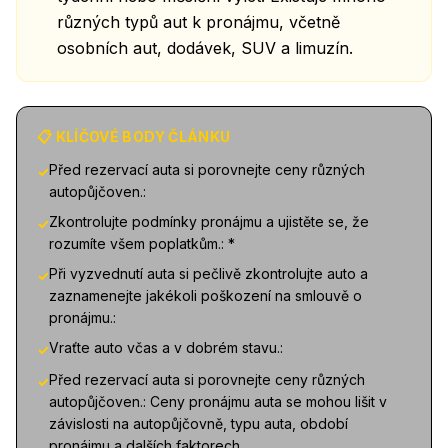
různých typů aut k pronájmu, včetně
osobních aut, dodávek, SUV a limuzín.
📋 KLÍČOVÉ BODY ČLÁNKU
Před rezervací auta si porovnejte ceny různých
✓
autopůjčoven.:
Zkontrolujte podmínky pronájmu a ujistěte se, že
✓
rozumíte všem poplatkům.: *
Při vyzvednutí auta si pečlivě zkontrolujte auto a
✓
zaznamenejte jakékoli poškození na smlouvě o
pronájmu.:
Vraťte auto včas a v dobrém stavu.:
✓
Před rezervací auta si porovnejte ceny různých
✓
autopůjčoven.: Ceny pronájmu auta se mohou lišit v
závislosti na autopůjčovně, typu auta, období
pronájmu a dalších faktorech.