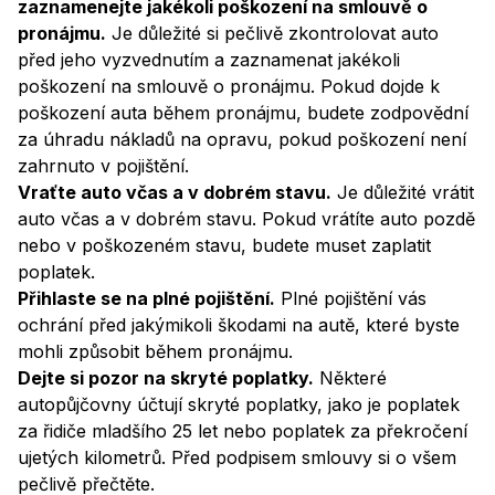
zaznamenejte jakékoli poškození na smlouvě o
pronájmu.
Je důležité si pečlivě zkontrolovat auto
před jeho vyzvednutím a zaznamenat jakékoli
poškození na smlouvě o pronájmu. Pokud dojde k
poškození auta během pronájmu, budete zodpovědní
za úhradu nákladů na opravu, pokud poškození není
zahrnuto v pojištění.
Vraťte auto včas a v dobrém stavu.
Je důležité vrátit
auto včas a v dobrém stavu. Pokud vrátíte auto pozdě
nebo v poškozeném stavu, budete muset zaplatit
poplatek.
Přihlaste se na plné pojištění.
Plné pojištění vás
ochrání před jakýmikoli škodami na autě, které byste
mohli způsobit během pronájmu.
Dejte si pozor na skryté poplatky.
Některé
autopůjčovny účtují skryté poplatky, jako je poplatek
za řidiče mladšího 25 let nebo poplatek za překročení
ujetých kilometrů. Před podpisem smlouvy si o všem
pečlivě přečtěte.