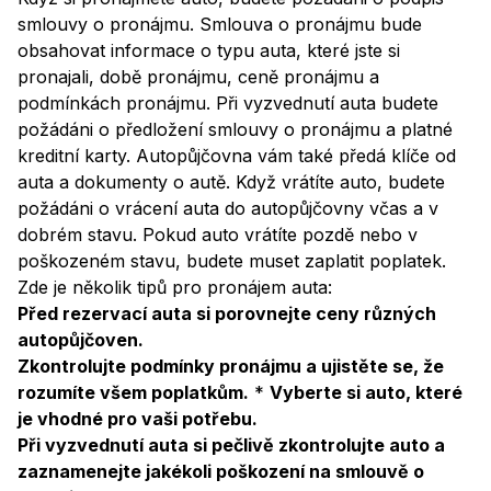
smlouvy o pronájmu. Smlouva o pronájmu bude
obsahovat informace o typu auta, které jste si
pronajali, době pronájmu, ceně pronájmu a
podmínkách pronájmu. Při vyzvednutí auta budete
požádáni o předložení smlouvy o pronájmu a platné
kreditní karty. Autopůjčovna vám také předá klíče od
auta a dokumenty o autě. Když vrátíte auto, budete
požádáni o vrácení auta do autopůjčovny včas a v
dobrém stavu. Pokud auto vrátíte pozdě nebo v
poškozeném stavu, budete muset zaplatit poplatek.
Zde je několik tipů pro pronájem auta:
Před rezervací auta si porovnejte ceny různých
autopůjčoven.
Zkontrolujte podmínky pronájmu a ujistěte se, že
rozumíte všem poplatkům.
*
Vyberte si auto, které
je vhodné pro vaši potřebu.
Při vyzvednutí auta si pečlivě zkontrolujte auto a
zaznamenejte jakékoli poškození na smlouvě o