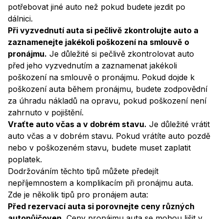
potřebovat jiné auto než pokud budete jezdit po
dálnici.
Při vyzvednutí auta si pečlivě zkontrolujte auto a
zaznamenejte jakékoli poškození na smlouvě o
pronájmu.
Je důležité si pečlivě zkontrolovat auto
před jeho vyzvednutím a zaznamenat jakékoli
poškození na smlouvě o pronájmu. Pokud dojde k
poškození auta během pronájmu, budete zodpovědní
za úhradu nákladů na opravu, pokud poškození není
zahrnuto v pojištění.
Vraťte auto včas a v dobrém stavu.
Je důležité vrátit
auto včas a v dobrém stavu. Pokud vrátíte auto pozdě
nebo v poškozeném stavu, budete muset zaplatit
poplatek.
Dodržováním těchto tipů můžete předejít
nepříjemnostem a komplikacím při pronájmu auta.
Zde je několik tipů pro pronájem auta:
Před rezervací auta si porovnejte ceny různých
autopůjčoven.
Ceny pronájmu auta se mohou lišit v