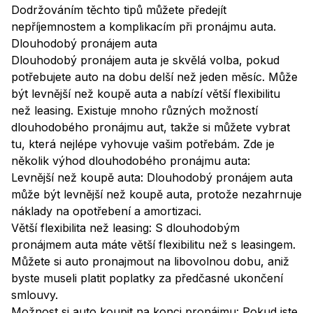
Dodržováním těchto tipů můžete předejít
nepříjemnostem a komplikacím při pronájmu auta.
Dlouhodobý pronájem auta
Dlouhodobý pronájem auta je skvělá volba, pokud
potřebujete auto na dobu delší než jeden měsíc. Může
být levnější než koupě auta a nabízí větší flexibilitu
než leasing. Existuje mnoho různých možností
dlouhodobého pronájmu aut, takže si můžete vybrat
tu, která nejlépe vyhovuje vašim potřebám. Zde je
několik výhod dlouhodobého pronájmu auta:
Levnější než koupě auta: Dlouhodobý pronájem auta
může být levnější než koupě auta, protože nezahrnuje
náklady na opotřebení a amortizaci.
Větší flexibilita než leasing: S dlouhodobým
pronájmem auta máte větší flexibilitu než s leasingem.
Můžete si auto pronajmout na libovolnou dobu, aniž
byste museli platit poplatky za předčasné ukončení
smlouvy.
Možnost si auto koupit na konci pronájmu: Pokud jste