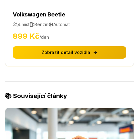
Volkswagen Beetle
4
míst
Benzín
Automat
899
Kč
/den
Zobrazit detail vozidla
📚 Související články