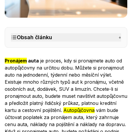
Jak funguje pronájem auta?
– BINGO Autopůjčovna Pra
Obsah článku
+
Pronájem
auta
je proces, kdy si pronajmete auto od
autopůjčovny na určitou dobu. Můžete si pronajmout
auto na jednodenní, týdenní nebo měsíční výlet.
Existuje mnoho různých typů aut k pronájmu, včetně
osobních aut, dodávek, SUV a limuzín. Chcete-li si
pronajmout auto, budete muset navštívit autopůjčovnu
a předložit platný řidičský průkaz, platnou kreditní
kartu a cestovní pojištění.
Autopůjčovna
vám bude
účtovat poplatek za pronájem auta, který zahrnuje
cenu auta, náklady na pojištění a náklady na dopravu.
Když si pronajmete auto, budete požádáni o podpis