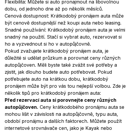
Flexibilita: Můžete si auto pronajmout na libovolnou
dobu, od jednoho dne až po několik měsíců.
Cenová dostupnost: Krátkodobý pronájem auta může
být cenově dostupnější než koupi auta nebo leasing.
Snadné používání: Krátkodobý pronájem auta je velmi
snadný na použití. Stačí si vybrat auto, rezervovat si
ho a vyzvednout si ho v autopůjčovně.
Pokud zvažujete krátkodobý pronájem auta, je
důležité si udělat průzkum a porovnat ceny různých
autopůjčoven. Měli byste také zvážit své potřeby a
zjistit, jak dlouho budete auto potřebovat. Pokud
potřebujete auto na krátkou dobu, krátkodobý
pronájem může být pro vás tou nejlepší volbou. Zde je
několik tipů pro krátkodobý pronájem auta:
Před rezervací auta si porovnejte ceny různých
autopůjčoven.
Ceny krátkodobého pronájmu auta se
mohou lišit v závislosti na autopůjčovně, typu auta,
období pronájmu a dalších faktorech. Můžete použít
internetové srovnávače cen, jako je Kayak nebo