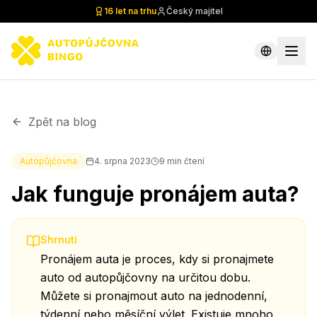
16 let na trhu
Český majitel
Zpět na blog
Autopůjčovna
4. srpna 2023
9
min čtení
Jak funguje pronájem auta?
Shrnutí
Pronájem auta je proces, kdy si pronajmete
auto od autopůjčovny na určitou dobu.
Můžete si pronajmout auto na jednodenní,
týdenní nebo měsíční výlet. Existuje mnoho