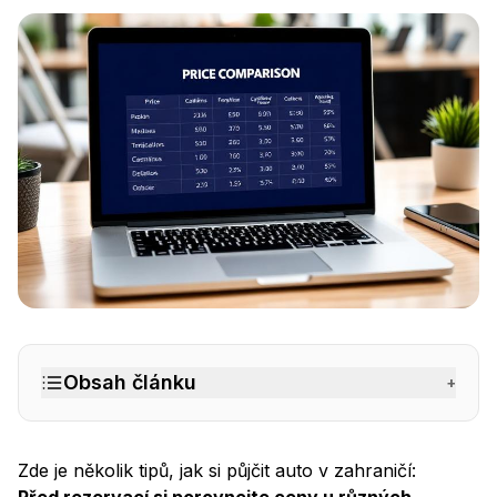
Jak na půjčení auta v zahraničí
– BINGO Autopůjčovna 
Obsah článku
+
Zde je několik tipů, jak si
půjčit auto v zahraničí
: