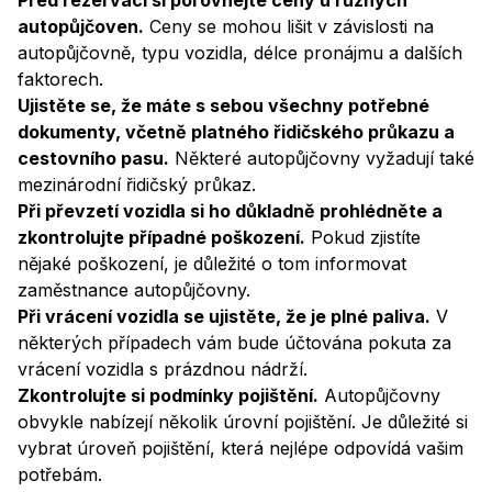
Před rezervací si porovnejte ceny u různých
autopůjčoven.
Ceny se mohou lišit v závislosti na
autopůjčovně, typu vozidla, délce pronájmu a dalších
faktorech.
Ujistěte se, že máte s sebou všechny potřebné
dokumenty, včetně platného řidičského průkazu a
cestovního pasu.
Některé autopůjčovny vyžadují také
mezinárodní řidičský průkaz.
Při převzetí vozidla si ho důkladně prohlédněte a
zkontrolujte případné poškození.
Pokud zjistíte
nějaké poškození, je důležité o tom informovat
zaměstnance autopůjčovny.
Při vrácení vozidla se ujistěte, že je plné paliva.
V
některých případech vám bude účtována pokuta za
vrácení vozidla s prázdnou nádrží.
Zkontrolujte si podmínky pojištění.
Autopůjčovny
obvykle nabízejí několik úrovní pojištění. Je důležité si
vybrat úroveň pojištění, která nejlépe odpovídá vašim
potřebám.