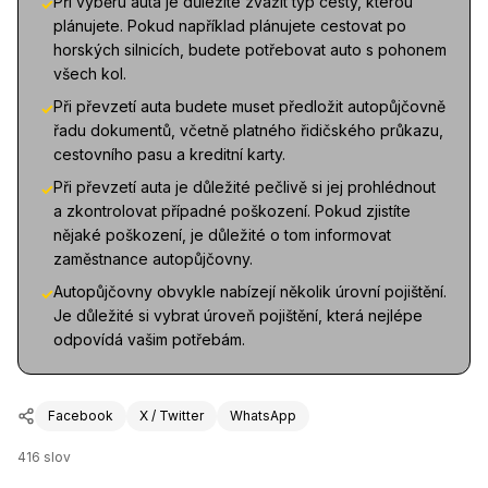
Při výběru auta je důležité zvážit typ cesty, kterou
✓
plánujete. Pokud například plánujete cestovat po
horských silnicích, budete potřebovat auto s pohonem
všech kol.
Při převzetí auta budete muset předložit autopůjčovně
✓
řadu dokumentů, včetně platného řidičského průkazu,
cestovního pasu a kreditní karty.
Při převzetí auta je důležité pečlivě si jej prohlédnout
✓
a zkontrolovat případné poškození. Pokud zjistíte
nějaké poškození, je důležité o tom informovat
zaměstnance autopůjčovny.
Autopůjčovny obvykle nabízejí několik úrovní pojištění.
✓
Je důležité si vybrat úroveň pojištění, která nejlépe
odpovídá vašim potřebám.
Facebook
X / Twitter
WhatsApp
416
slov