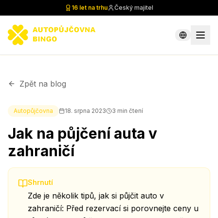
16 let na trhu
Český majitel
Zpět na blog
Autopůjčovna
18. srpna 2023
3
min čtení
Jak na půjčení auta v
zahraničí
Shrnutí
Zde je několik tipů, jak si půjčit auto v
zahraničí: Před rezervací si porovnejte ceny u