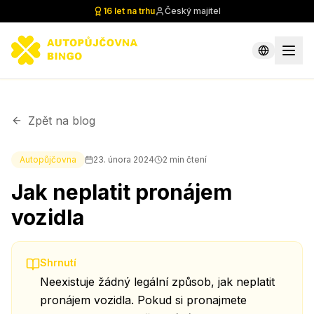
16 let na trhu
Český majitel
Zpět na blog
Autopůjčovna
23. února 2024
2
min čtení
Jak neplatit pronájem
vozidla
Shrnutí
Neexistuje žádný legální způsob, jak neplatit
pronájem vozidla. Pokud si pronajmete