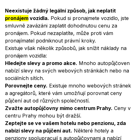
Jak neplatit pronájem vozidla
– BINGO Autopůjčovna Pr
Neexistuje žádný legální způsob, jak neplatit
pronájem
vozidla.
Pokud si pronajmete vozidlo, jste
smluvně zavázáni zaplatit dohodnutou cenu za
pronájem. Pokud nezaplatíte, může proti vám
pronajímatel podniknout právní kroky.
Existuje však několik způsobů, jak snížit náklady na
pronájem vozidla:
Hledejte slevy a promo akce.
Mnoho autopůjčoven
nabízí slevy na svých webových stránkách nebo na
sociálních sítích.
Porovnejte ceny.
Existuje mnoho webových stránek
a agregátorů, které vám umožňují porovnat ceny
půjčení aut od různých společností.
Zvažte autopůjčovny mimo centrum Prahy.
Ceny v
centru Prahy mohou být dražší.
Zeptejte se ve vašem hotelu nebo penzionu, zda
nabízí slevy na půjčení aut.
Některé hotely a
penziony spolupracují s autopůjčovnami a nabízí