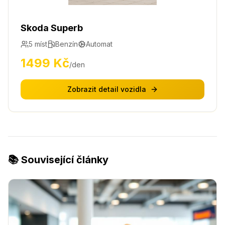
Skoda Superb
5
míst
Benzín
Automat
1499
Kč
/den
Zobrazit detail vozidla
📚 Související články