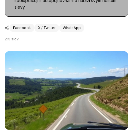
spolupracují s autopůjčovnami a nabízí svým hostům
slevy.
Facebook
X / Twitter
WhatsApp
215
slov