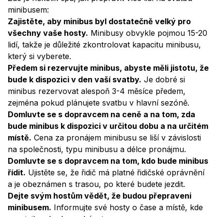
minibusem:
Zajistěte, aby minibus byl dostatečně velký pro
všechny vaše hosty.
Minibusy obvykle pojmou 15-20
lidí, takže je důležité zkontrolovat kapacitu minibusu,
který si vyberete.
Předem si rezervujte minibus, abyste měli jistotu, že
bude k dispozici v den vaší svatby.
Je dobré si
minibus rezervovat alespoň 3-4 měsíce předem,
zejména pokud plánujete svatbu v hlavní sezóně.
Domluvte se s dopravcem na ceně a na tom, zda
bude minibus k dispozici v určitou dobu a na určitém
místě.
Cena za pronájem minibusu se liší v závislosti
na společnosti, typu minibusu a délce pronájmu.
Domluvte se s dopravcem na tom, kdo bude minibus
řídit.
Ujistěte se, že řidič má platné řidičské oprávnění
a je obeznámen s trasou, po které budete jezdit.
Dejte svým hostům vědět, že budou přepraveni
minibusem.
Informujte své hosty o čase a místě, kde