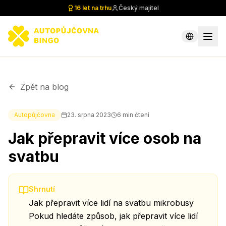
16 let na trhu
Český majitel
Zpět na blog
Autopůjčovna
23. srpna 2023
6
min čtení
Jak přepravit více osob na
svatbu
Shrnutí
Jak přepravit více lidí na svatbu mikrobusy
Pokud hledáte způsob, jak přepravit více lidí