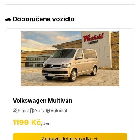
🚗 Doporučené vozidlo
Volkswagen Multivan
9
míst
Nafta
Automat
1199
Kč
/den
Zobrazit detail vozidla