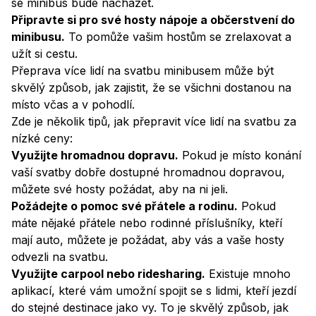
se minibus bude nacházet.
Připravte si pro své hosty nápoje a občerstvení do
minibusu.
To pomůže vašim hostům se zrelaxovat a
užít si cestu.
Přeprava více lidí na svatbu minibusem může být
skvělý způsob, jak zajistit, že se všichni dostanou na
místo včas a v pohodlí.
Zde je několik tipů, jak přepravit více lidí na svatbu za
nízké ceny:
Využijte hromadnou dopravu.
Pokud je místo konání
vaší svatby dobře dostupné hromadnou dopravou,
můžete své hosty požádat, aby na ni jeli.
Požádejte o pomoc své přátele a rodinu.
Pokud
máte nějaké přátele nebo rodinné příslušníky, kteří
mají auto, můžete je požádat, aby vás a vaše hosty
odvezli na svatbu.
Využijte carpool nebo ridesharing.
Existuje mnoho
aplikací, které vám umožní spojit se s lidmi, kteří jezdí
do stejné destinace jako vy. To je skvělý způsob, jak