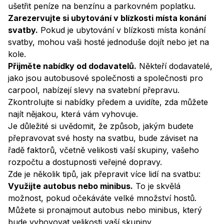
ušetřit peníze na benzínu a parkovném poplatku.
Zarezervujte si ubytování v blízkosti místa konání
svatby.
Pokud je ubytování v blízkosti místa konání
svatby, mohou vaši hosté jednoduše dojít nebo jet na
kole.
Přijměte nabídky od dodavatelů.
Někteří dodavatelé,
jako jsou autobusové společnosti a společnosti pro
carpool, nabízejí slevy na svatební přepravu.
Zkontrolujte si nabídky předem a uvidíte, zda můžete
najít nějakou, která vám vyhovuje.
Je důležité si uvědomit, že způsob, jakým budete
přepravovat své hosty na svatbu, bude záviset na
řadě faktorů, včetně velikosti vaší skupiny, vašeho
rozpočtu a dostupnosti veřejné dopravy.
Zde je několik tipů, jak přepravit více lidí na svatbu:
Využijte autobus nebo minibus.
To je skvělá
možnost, pokud očekáváte velké množství hostů.
Můžete si pronajmout autobus nebo minibus, který
bude vyhovovat velikosti vaší skupiny.