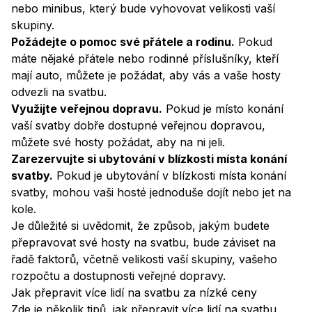
nebo minibus, který bude vyhovovat velikosti vaší
skupiny.
Požádejte o pomoc své přátele a rodinu.
Pokud
máte nějaké přátele nebo rodinné příslušníky, kteří
mají auto, můžete je požádat, aby vás a vaše hosty
odvezli na svatbu.
Využijte veřejnou dopravu.
Pokud je místo konání
vaší svatby dobře dostupné veřejnou dopravou,
můžete své hosty požádat, aby na ni jeli.
Zarezervujte si ubytování v blízkosti místa konání
svatby.
Pokud je ubytování v blízkosti místa konání
svatby, mohou vaši hosté jednoduše dojít nebo jet na
kole.
Je důležité si uvědomit, že způsob, jakým budete
přepravovat své hosty na svatbu, bude záviset na
řadě faktorů, včetně velikosti vaší skupiny, vašeho
rozpočtu a dostupnosti veřejné dopravy.
Jak přepravit více lidí na svatbu za nízké ceny
Zde je několik tipů, jak přepravit více lidí na svatbu