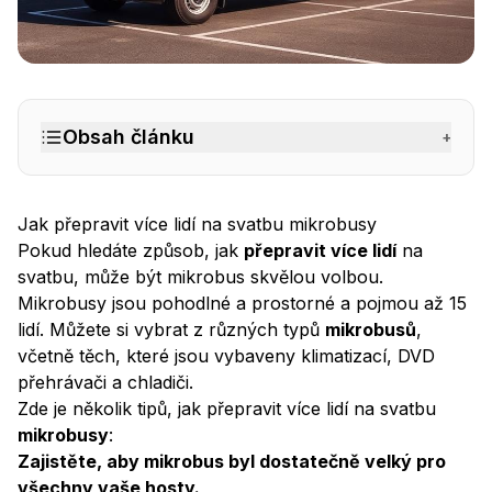
Jak přepravit více osob na svatbu
– BINGO Autopůjčovn
Obsah článku
+
Jak přepravit více lidí na svatbu mikrobusy
Pokud hledáte způsob, jak
přepravit více lidí
na
svatbu, může být mikrobus skvělou volbou.
Mikrobusy jsou pohodlné a prostorné a pojmou až 15
lidí. Můžete si vybrat z různých typů
mikrobusů
,
včetně těch, které jsou vybaveny klimatizací, DVD
přehrávači a chladiči.
Zde je několik tipů, jak přepravit více lidí na svatbu
mikrobusy
:
Zajistěte, aby mikrobus byl dostatečně velký pro
všechny vaše hosty.