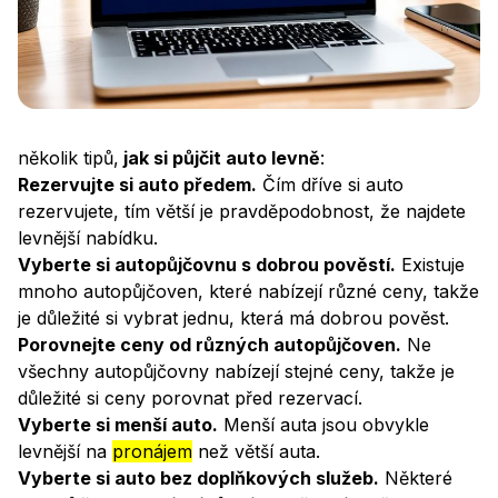
Jak si půjčit auto levně
– BINGO Autopůjčovna Praha
několik tipů,
jak si půjčit auto levně
:
Rezervujte si auto předem.
Čím dříve si auto
rezervujete, tím větší je pravděpodobnost, že najdete
levnější nabídku.
Vyberte si autopůjčovnu s dobrou pověstí.
Existuje
mnoho autopůjčoven, které nabízejí různé ceny, takže
je důležité si vybrat jednu, která má dobrou pověst.
Porovnejte ceny od různých autopůjčoven.
Ne
všechny autopůjčovny nabízejí stejné ceny, takže je
důležité si ceny porovnat před rezervací.
Vyberte si menší auto.
Menší auta jsou obvykle
levnější na
pronájem
než větší auta.
Vyberte si auto bez doplňkových služeb.
Některé