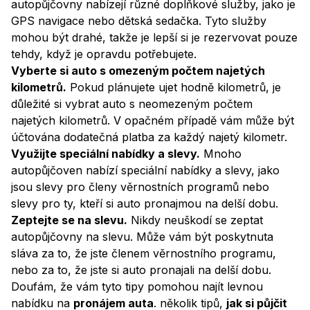
autopůjčovny nabízejí různé doplňkové služby, jako je
GPS navigace nebo dětská sedačka. Tyto služby
mohou být drahé, takže je lepší si je rezervovat pouze
tehdy, když je opravdu potřebujete.
Vyberte si auto s omezeným počtem najetých
kilometrů.
Pokud plánujete ujet hodně kilometrů, je
důležité si vybrat auto s neomezeným počtem
najetých kilometrů. V opačném případě vám může být
účtována dodatečná platba za každý najetý kilometr.
Využijte speciální nabídky a slevy.
Mnoho
autopůjčoven nabízí speciální nabídky a slevy, jako
jsou slevy pro členy věrnostních programů nebo
slevy pro ty, kteří si auto pronajmou na delší dobu.
Zeptejte se na slevu.
Nikdy neuškodí se zeptat
autopůjčovny na slevu. Může vám být poskytnuta
sláva za to, že jste členem věrnostního programu,
nebo za to, že jste si auto pronajali na delší dobu.
Doufám, že vám tyto tipy pomohou najít levnou
nabídku na
pronájem auta
. několik tipů,
jak si půjčit