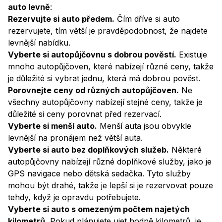
auto levně
:
Rezervujte si auto předem.
Čím dříve si auto
rezervujete, tím větší je pravděpodobnost, že najdete
levnější nabídku.
Vyberte si autopůjčovnu s dobrou pověstí.
Existuje
mnoho autopůjčoven, které nabízejí různé ceny, takže
je důležité si vybrat jednu, která má dobrou pověst.
Porovnejte ceny od různých autopůjčoven.
Ne
všechny autopůjčovny nabízejí stejné ceny, takže je
důležité si ceny porovnat před rezervací.
Vyberte si menší auto.
Menší auta jsou obvykle
levnější na pronájem než větší auta.
Vyberte si auto bez doplňkových služeb.
Některé
autopůjčovny nabízejí různé doplňkové služby, jako je
GPS navigace nebo dětská sedačka. Tyto služby
mohou být drahé, takže je lepší si je rezervovat pouze
tehdy, když je opravdu potřebujete.
Vyberte si auto s omezeným počtem najetých
kilometrů.
Pokud plánujete ujet hodně kilometrů, je