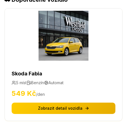
Skoda Fabia
5
míst
Benzín
Automat
549
Kč
/den
Zobrazit detail vozidla