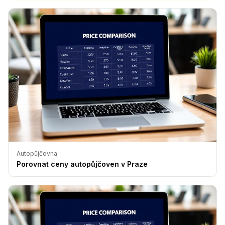
Autopůjčovna
Porovnat ceny autopůjčoven v Praze