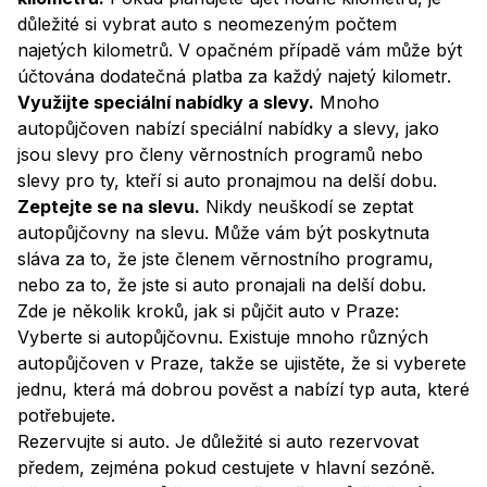
důležité si vybrat auto s neomezeným počtem
najetých kilometrů. V opačném případě vám může být
účtována dodatečná platba za každý najetý kilometr.
Využijte speciální nabídky a slevy.
Mnoho
autopůjčoven nabízí speciální nabídky a slevy, jako
jsou slevy pro členy věrnostních programů nebo
slevy pro ty, kteří si auto pronajmou na delší dobu.
Zeptejte se na slevu.
Nikdy neuškodí se zeptat
autopůjčovny na slevu. Může vám být poskytnuta
sláva za to, že jste členem věrnostního programu,
nebo za to, že jste si auto pronajali na delší dobu.
Zde je několik kroků, jak si půjčit auto v Praze:
Vyberte si autopůjčovnu. Existuje mnoho různých
autopůjčoven v Praze, takže se ujistěte, že si vyberete
jednu, která má dobrou pověst a nabízí typ auta, které
potřebujete.
Rezervujte si auto. Je důležité si auto rezervovat
předem, zejména pokud cestujete v hlavní sezóně.