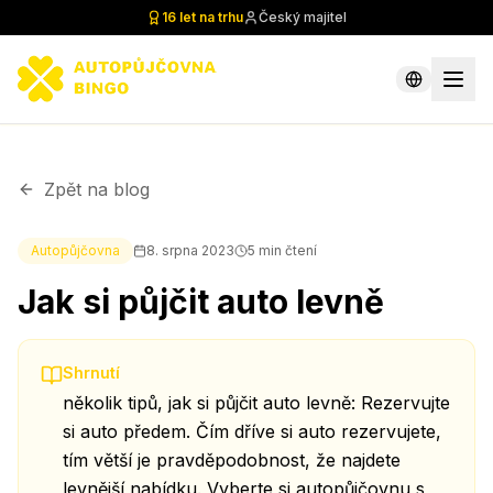
16 let na trhu
Český majitel
Zpět na blog
Autopůjčovna
8. srpna 2023
5
min čtení
Jak si půjčit auto levně
Shrnutí
několik tipů, jak si půjčit auto levně: Rezervujte
si auto předem. Čím dříve si auto rezervujete,
tím větší je pravděpodobnost, že najdete
levnější nabídku. Vyberte si autopůjčovnu s