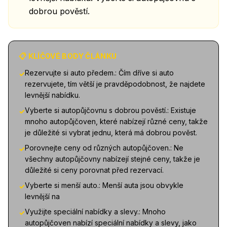
dobrou pověstí.
📋 KLÍČOVÉ BODY ČLÁNKU
Rezervujte si auto předem.: Čím dříve si auto
✓
rezervujete, tím větší je pravděpodobnost, že najdete
levnější nabídku.
Vyberte si autopůjčovnu s dobrou pověstí.: Existuje
✓
mnoho autopůjčoven, které nabízejí různé ceny, takže
je důležité si vybrat jednu, která má dobrou pověst.
Porovnejte ceny od různých autopůjčoven.: Ne
✓
všechny autopůjčovny nabízejí stejné ceny, takže je
důležité si ceny porovnat před rezervací.
Vyberte si menší auto.: Menší auta jsou obvykle
✓
levnější na
Využijte speciální nabídky a slevy.: Mnoho
✓
autopůjčoven nabízí speciální nabídky a slevy, jako