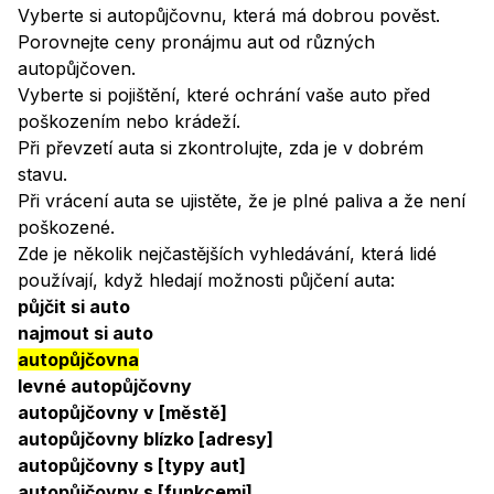
Vyberte si autopůjčovnu, která má dobrou pověst.
Porovnejte ceny pronájmu aut od různých
autopůjčoven.
Vyberte si pojištění, které ochrání vaše auto před
poškozením nebo krádeží.
Při převzetí auta si zkontrolujte, zda je v dobrém
stavu.
Při vrácení auta se ujistěte, že je plné paliva a že není
poškozené.
Zde je několik nejčastějších vyhledávání, která lidé
používají, když hledají možnosti půjčení auta:
půjčit si auto
najmout si auto
autopůjčovna
levné autopůjčovny
autopůjčovny v [městě]
autopůjčovny blízko [adresy]
autopůjčovny s [typy aut]
autopůjčovny s [funkcemi]