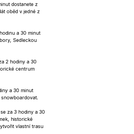
minut dostanete z
dát oběd v jedné z
 hodinu a 30 minut
rbory, Sedleckou
za 2 hodiny a 30
torické centrum
diny a 30 minut
bo snowboardovat.
se za 3 hodiny a 30
ek, historické
vořit vlastní trasu