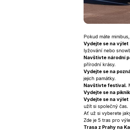
Kam s minibusem na 
Pokud máte minibus,
Vydejte se na výlet 
lyžování nebo snowb
Navštivte národní p
přírodní krásy.
Vydejte se na pozná
jejich památky.
Navštivte festival.
M
Vydejte se na piknik
Vydejte se na výlet 
užít si společný čas.
Ať už si vyberete jak
Zde je 5 tras pro vý
Trasa z Prahy na Ka