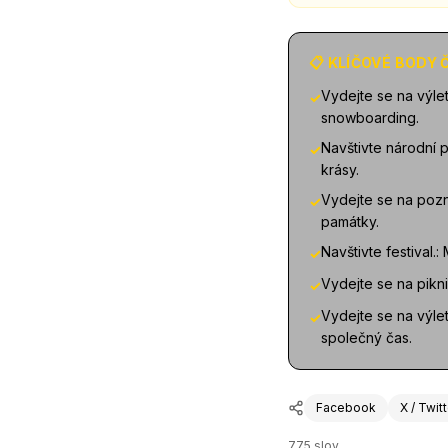
📋 KLÍČOVÉ BODY
Vydejte se na výlet
✓
snowboarding.
Navštivte národní 
✓
krásy.
Vydejte se na pozn
✓
památky.
Navštivte festival.
✓
Vydejte se na pikni
✓
Vydejte se na výlet
✓
společný čas.
Facebook
X / Twit
775
slov