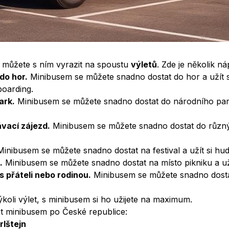
výlet?
– BINGO Autopůjčovna Praha
 můžete s ním vyrazit na spoustu
výletů
. Zde je několik ná
do hor.
Minibusem se můžete snadno dostat do hor a užít si 
oarding.
ark.
Minibusem se můžete snadno dostat do národního par
vací zájezd.
Minibusem se můžete snadno dostat do různý
inibusem se můžete snadno dostat na festival a užít si hud
.
Minibusem se můžete snadno dostat na místo pikniku a užít 
s přáteli nebo rodinou.
Minibusem se můžete snadno dostat
ýkoli výlet, s minibusem si ho užijete na maximum.
let minibusem po České republice:
rlštejn