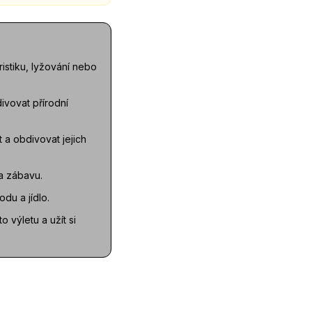
ristiku, lyžování nebo
ivovat přírodní
a obdivovat jejich
 a zábavu.
du a jídlo.
 výletu a užít si