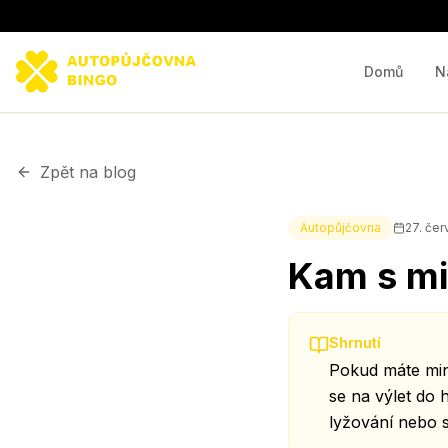
Domů
N
Zpět na blog
Autopůjčovna
27. če
Kam s mi
Shrnutí
Pokud máte mini
se na výlet do 
lyžování nebo 