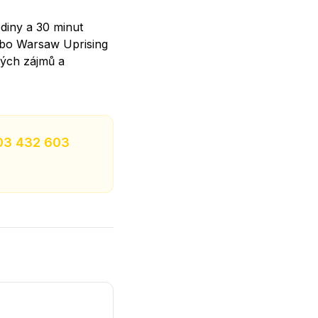
odiny a 30 minut
nebo Warsaw Uprising
vých zájmů a
03 432 603