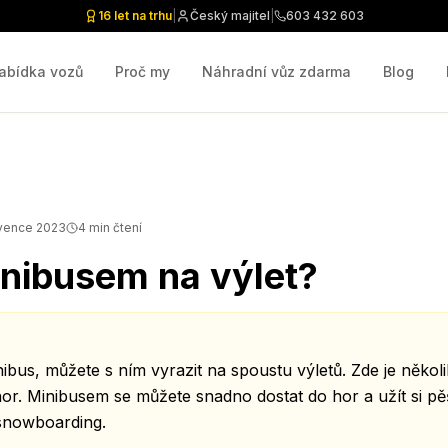
16 let na trhu
|
Český majitel
|
603 432 603
abídka vozů
Proč my
Náhradní vůz zdarma
Blog
rvence 2023
4
min čtení
nibusem na výlet?
bus, můžete s ním vyrazit na spoustu výletů. Zde je několi
hor. Minibusem se můžete snadno dostat do hor a užít si pěší
snowboarding.