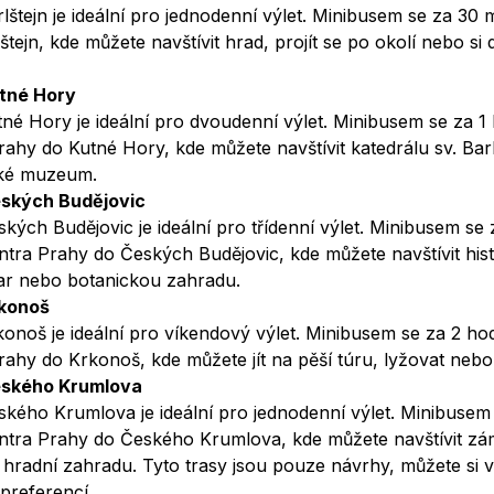
lštejn je ideální pro jednodenní výlet. Minibusem se za 30 
tejn, kde můžete navštívit hrad, projít se po okolí nebo si 
utné Hory
né Hory je ideální pro dvoudenní výlet. Minibusem se za 1
rahy do Kutné Hory, kde můžete navštívit katedrálu sv. Ba
cké muzeum.
eských Budějovic
kých Budějovic je ideální pro třídenní výlet. Minibusem se 
ntra Prahy do Českých Budějovic, kde můžete navštívit his
ar nebo botanickou zahradu.
rkonoš
onoš je ideální pro víkendový výlet. Minibusem se za 2 ho
rahy do Krkonoš, kde můžete jít na pěší túru, lyžovat ne
eského Krumlova
kého Krumlova je ideální pro jednodenní výlet. Minibusem 
ntra Prahy do Českého Krumlova, kde můžete navštívit zám
radní zahradu. Tyto trasy jsou pouze návrhy, můžete si vyt
preferencí.