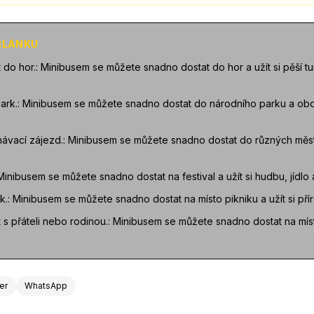
 ČLÁNKU
 do hor.: Minibusem se můžete snadno dostat do hor a užít si pěší tu
park.: Minibusem se můžete snadno dostat do národního parku a obd
ávací zájezd.: Minibusem se můžete snadno dostat do různých měst 
: Minibusem se můžete snadno dostat na festival a užít si hudbu, jídlo
k.: Minibusem se můžete snadno dostat na místo pikniku a užít si příro
 s přáteli nebo rodinou.: Minibusem se můžete snadno dostat na místo
ter
WhatsApp