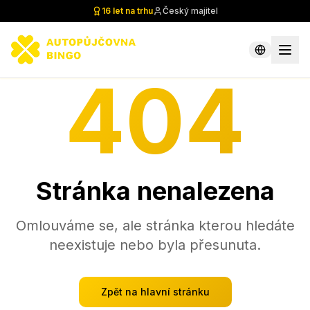
16 let na trhu
Český majitel
404
Stránka nenalezena
Omlouváme se, ale stránka kterou hledáte
neexistuje nebo byla přesunuta.
Zpět na hlavní stránku