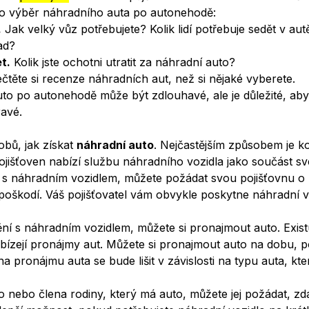
pro výběr náhradního auta po autonehodě:
.
Jak velký vůz potřebujete? Kolik lidí potřebuje sedět v aut
ad?
t.
Kolik jste ochotni utratit za náhradní auto?
čtěte si recenze náhradních aut, než si nějaké vyberete.
to po autonehodě může být zdlouhavé, ale je důležité, abys
ravé.
obů, jak získat
náhradní auto
. Nejčastějším způsobem je k
pojišťoven nabízí službu náhradního vozidla jako součást sv
 s náhradním vozidlem, můžete požádat svou pojišťovnu o 
 poškodí. Váš pojišťovatel vám obvykle poskytne náhradní 
ní s náhradním vozidlem, můžete si pronajmout auto. Exis
abízejí pronájmy aut. Můžete si pronajmout auto na dobu, p
a pronájmu auta se bude lišit v závislosti na typu auta, kte
nebo člena rodiny, který má auto, můžete jej požádat, z