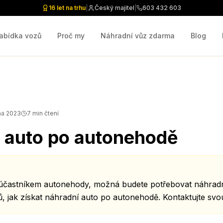
16 let na trhu
|
Český majitel
|
603 432 603
abídka vozů
Proč my
Náhradní vůz zdarma
Blog
na 2023
7
min čtení
 auto po autonehodě
 účastníkem autonehody, možná budete potřebovat náhradní
, jak získat náhradní auto po autonehodě. Kontaktujte svo