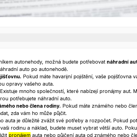
utonehodě
– BINGO Autopůjčovna Praha
u
stníkem autonehody, možná budete potřebovat
náhradní au
náhradní auto po autonehodě.
jišťovnu.
Pokud máte havarijní pojištění, vaše pojišťovna
bu opravy vašeho auta.
Existuje mnoho společností, které nabízejí pronájmy aut. 
rou potřebujete náhradní auto.
námého nebo člena rodiny.
Pokud máte známého nebo člena
ádat, zda vám ho může půjčit.
o auta je důležité zvážit své potřeby a rozpočet. Pokud pot
 vaši rodinu a náklad, budete muset vybrat větší auto. Po
ážit
pronájem
auta nebo půjčení auta od známého nebo čle