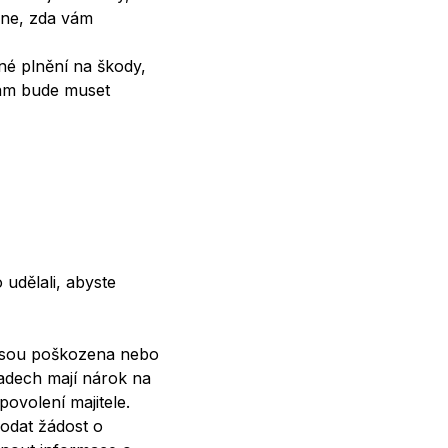
dne, zda vám
né plnění na škody,
 vám bude muset
 udělali, abyste
a jsou poškozena nebo
padech mají nárok na
povolení majitele.
podat žádost o