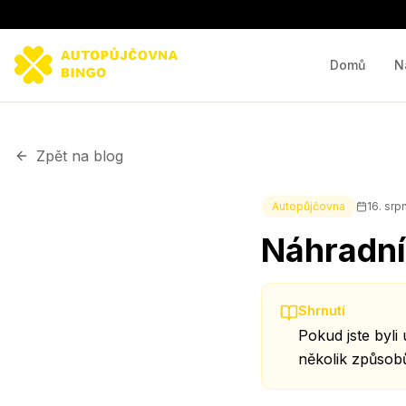
Domů
N
Zpět na blog
Autopůjčovna
16. srp
Náhradní
Shrnutí
Pokud jste byli
několik způsobů