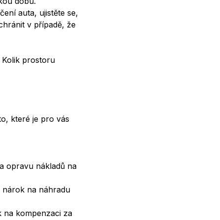
tkou dobu.
ní auta, ujistěte se,
hránit v případě, že
 Kolik prostoru
to, které je pro vás
a opravu nákladů na
e nárok na náhradu
ok na kompenzaci za