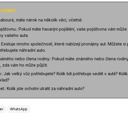
 ČLÁNKU
bourá, máte nárok na několik věcí, včetně:
ojišťovnu.: Pokud máte havarijní pojištění, vaše pojišťovna vám můž
vy vašeho auta.
: Existuje mnoho společností, které nabízejí pronájmy aut. Můžete si
třebujete náhradní auto.
známého nebo člena rodiny.: Pokud máte známého nebo člena rodiny
, zda vám ho může půjčit.
: Jak velký vůz potřebujete? Kolik lidí potřebuje sedět v autě? Koli
klad?
.: Kolik jste ochotni utratit za náhradní auto?
ter
WhatsApp