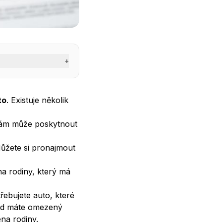
+
to
. Existuje několik
 vám může poskytnout
Můžete si pronajmout
 rodiny, který má
řebujete auto, které
kud máte omezený
na rodiny.