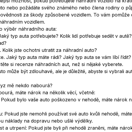
nejlepší možnost, pokud potřebujete náhradní vozidlo na krá
to nebo požádáte svého známého nebo člena rodiny o půjče
dpovědnosti za škody způsobené vozidlem. To vám pomůže c
náhradním vozidlem.
pro výběr náhradního auta:
aký typ auta potřebujete? Kolik lidí potřebuje sedět v autě?
ad?
 Kolik jste ochotni utratit za náhradní auto?
. Jaký typ auta máte rádi? Jaký typ auta se vám líbí řídit?
těte si recenze náhradních aut, než si nějaké vyberete.
to může být zdlouhavé, ale je důležité, abyste si vybrali au
dyz mě nekdo nabourá?
ourá, máte nárok na několik věcí, včetně:
 Pokud bylo vaše auto poškozeno v nehodě, máte nárok n
: Pokud jste nemohli používat své auto kvůli nehodě, mát
sou náklady na dopravu nebo ušlé výdělky.
 a utrpení: Pokud jste byli při nehodě zraněni, máte nár