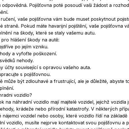
u odpovědná. Pojišťovna poté posoudí vaši žádost a rozho
ění.
ručení, vaše pojišťovna vám bude muset poskytnout pojist
jiné straně. Pokud máte havarijní pojištění, vaše pojišťovna
plnění na škody, které se staly vašemu autu.
y pro hlášení škody na autě:
jdříve po jejím vzniku.
hody a vyfoťte poškození.
 svědků nehody.
 účty související s opravou vašeho auta.
upracujte s pojišťovnou.
 může být zdlouhavé a frustrující, ale je důležité, abyste to
plnění.
radni vozidlo?
k na náhradní vozidlo mají majitelé vozidel, jejichž vozidl
ehody, krádeže nebo přírodní katastrofy. V některých pří
 nájemci vozidel nebo osoby, které vozidlo řídí na základě 
dní vozidlo, musíte nejprve kontaktovat svou pojišťovnu a 