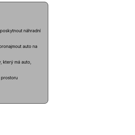
e poskytnout náhradní
 pronajmout auto na
, který má auto,
k prostoru