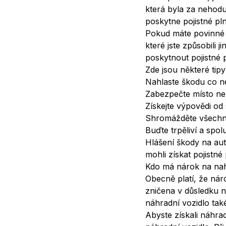
která byla za nehod
poskytne pojistné pln
Pokud máte povinné 
které jste způsobili 
poskytnout pojistné 
Zde jsou některé tip
Nahlaste škodu co ne
Zabezpečte místo ne
Získejte výpovědi od
Shromážděte všechny
Buďte trpěliví a spol
Hlášení škody na autě
mohli získat pojistné 
Kdo má nárok na nah
Obecně platí, že náro
zničena v důsledku n
náhradní vozidlo také
Abyste získali náhra