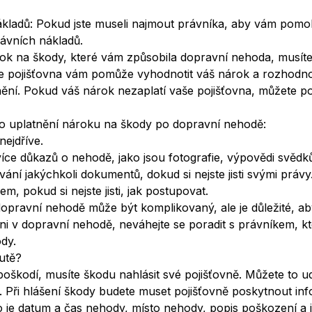
kladů: Pokud jste museli najmout právníka, aby vám pomo
ávních nákladů.
árok na škody, které vám způsobila dopravní nehoda, musít
še pojišťovna vám pomůže vyhodnotit váš nárok a rozhodn
nění. Pokud váš nárok nezaplatí vaše pojišťovna, můžete p
pro uplatnění nároku na škody po dopravní nehodě:
ejdříve.
ce důkazů o nehodě, jako jsou fotografie, výpovědi svědků 
ání jakýchkoli dokumentů, dokud si nejste jisti svými právy
m, pokud si nejste jisti, jak postupovat.
pravní nehodě může být komplikovaný, ale je důležité, aby
ěni v dopravní nehodě, neváhejte se poradit s právníkem,
ody.
utě?
oškodí, musíte škodu nahlásit své pojišťovně. Můžete to udě
. Při hlášení škody budete muset pojišťovně poskytnout i
 je datum a čas nehody, místo nehody, popis poškození a j