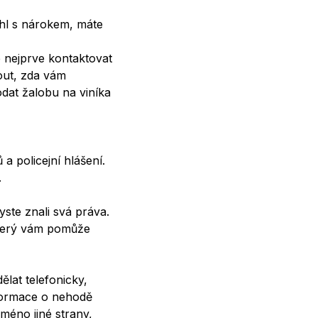
hl s nárokem, máte
e nejprve kontaktovat
out, zda vám
odat žalobu na viníka
a policejní hlášení.
.
ste znali svá práva.
 který vám pomůže
lat telefonicky,
nformace o nehodě
méno jiné strany,