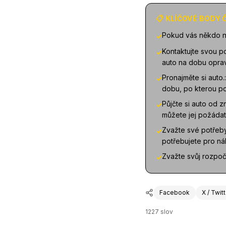
📋 KLÍČOVÉ BODY
Pokud vás někdo na
✓
Kontaktujte svou p
✓
auto na dobu opra
Pronajměte si auto.
✓
dobu, po kterou po
Půjčte si auto od 
✓
můžete jej požádat
Zvažte své potřeby.
✓
potřebujete pro ná
Zvažte svůj rozpočet
✓
Facebook
X / Twit
1227
slov