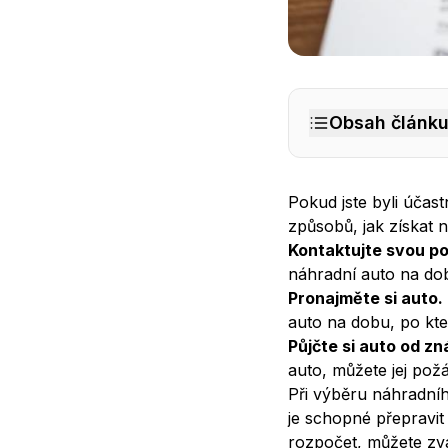
Náhradní auto po a
Obsah článk
Pokud jste byli úča
způsobů, jak získat 
Kontaktujte svou po
náhradní auto na do
Pronajměte si auto.
auto na dobu, po kte
Půjčte si auto od z
auto, můžete jej pož
Při výběru náhradníh
je schopné přepravit
rozpočet, můžete zv