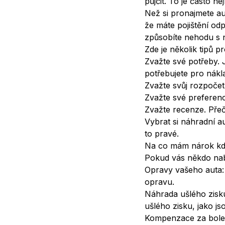
půjčit. To je často 
Než si pronajmete au
že máte pojištění o
způsobíte nehodu s 
Zde je několik tipů 
Zvažte své potřeby. J
potřebujete pro nákl
Zvažte svůj rozpočet.
Zvažte své preference
Zvažte recenze. Přeč
Vybrat si náhradní au
to pravé.
Na co mám nárok k
Pokud vás někdo nab
Opravy vašeho auta:
opravu.
Náhrada ušlého zisku
ušlého zisku, jako j
Kompenzace za bolest