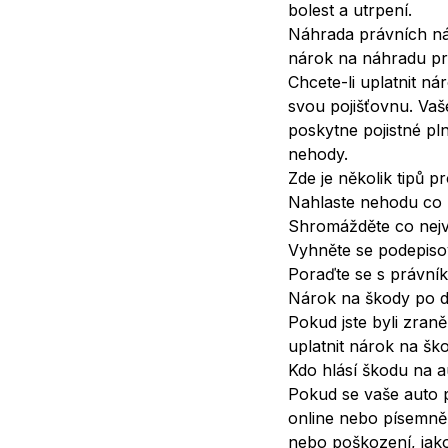
bolest a utrpení.
Náhrada právních ná
nárok na náhradu pr
Chcete-li uplatnit n
svou pojišťovnu. Va
poskytne pojistné pl
nehody.
Zde je několik tipů 
Nahlaste nehodu co n
Shromážděte co nejví
Vyhněte se podepisov
Poraďte se s právníke
Nárok na škody po do
Pokud jste byli zran
uplatnit nárok na šk
Kdo hlásí škodu na a
Pokud se vaše auto p
online nebo písemně
nebo poškození, jako