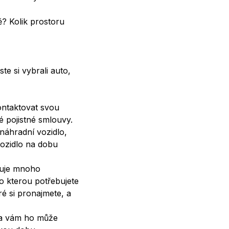
ě? Kolik prostoru
te si vybrali auto,
ontaktovat svou
é pojistné smlouvy.
náhradní vozidlo,
vozidlo na dobu
tuje mnoho
o kterou potřebujete
ré si pronajmete, a
da vám ho může