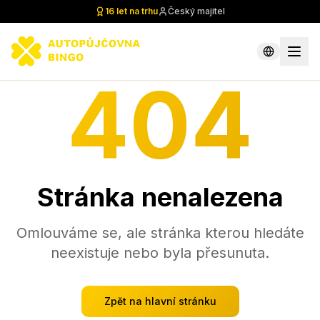
16 let na trhu
Český majitel
404
Stránka nenalezena
Omlouváme se, ale stránka kterou hledáte
neexistuje nebo byla přesunuta.
Zpět na hlavní stránku