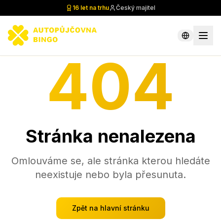
16 let na trhu
Český majitel
404
Stránka nenalezena
Omlouváme se, ale stránka kterou hledáte
neexistuje nebo byla přesunuta.
Zpět na hlavní stránku