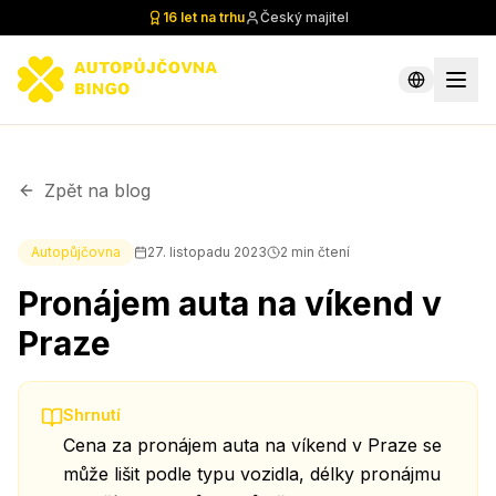
16 let na trhu
Český majitel
Zpět na blog
Autopůjčovna
27. listopadu 2023
2
min čtení
Pronájem auta na víkend v
Praze
Shrnutí
Cena za pronájem auta na víkend v Praze se
může lišit podle typu vozidla, délky pronájmu