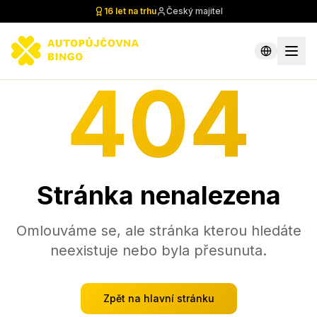
16 let na trhu
Český majitel
404
Stránka nenalezena
Omlouváme se, ale stránka kterou hledáte
neexistuje nebo byla přesunuta.
Zpět na hlavní stránku