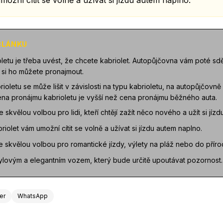
možní cítit se volně a užívat si jízdu autem naplno.
 ČLÁNKU
oletu je třeba uvést, že chcete kabriolet. Autopůjčovna vám poté sdě
k si ho můžete pronajmout.
oletu se může lišit v závislosti na typu kabrioletu, na autopůjčovně
ena pronájmu kabrioletu je vyšší než cena pronájmu běžného auta.
e skvělou volbou pro lidi, kteří chtějí zažít něco nového a užít si jíz
riolet vám umožní cítit se volně a užívat si jízdu autem naplno.
 je skvělou volbou pro romantické jízdy, výlety na pláž nebo do příro
 stylovým a elegantním vozem, který bude určitě upoutávat pozornost.
ter
WhatsApp