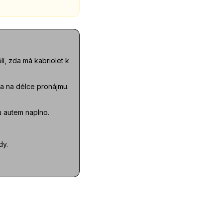
lí, zda má kabriolet k
 a na délce pronájmu.
du autem naplno.
dy.