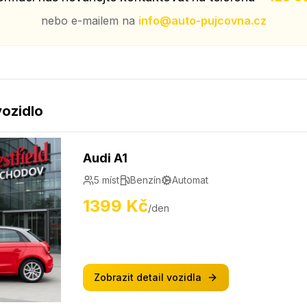
nebo e-mailem na
info@auto-pujcovna.cz
ozidlo
Audi A1
5
míst
Benzín
Automat
1399
Kč
/den
Zobrazit detail vozidla