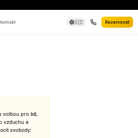
Kontakt
🇨🇿
Rezervovat
 volbou pro lidi,
ého vzduchu a
Pocit svobody: