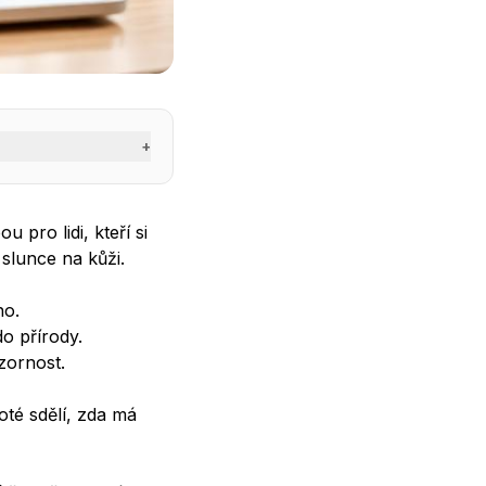
+
 pro lidi, kteří si
slunce na kůži.
no.
o přírody.
zornost.
té sdělí, zda má