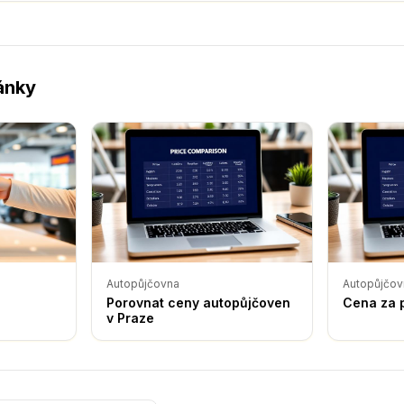
lánky
Autopůjčovna
Autopůjčov
Porovnat ceny autopůjčoven
Cena za 
v Praze