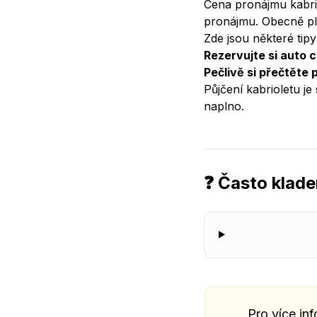
Cena pronájmu kabriol
pronájmu. Obecně pla
Zde jsou některé tipy
Rezervujte si auto 
Pečlivě si přečtěte
Půjčení kabrioletu je
naplno.
❓ Často klad
Pro více in