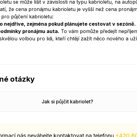
etu se může lišit v závislosti na typu kabrioletu, na auto
tí, že cena pronájmu kabrioletu je vyšší než cena pronáj
 pro půjčení kabrioletu:
co nejdříve, zejména pokud plánujete cestovat v sezóně.
 podmínky pronájmu auta.
To vám pomůže předejít nepříj
 skvělou volbou pro lidi, kteří chtějí zažít něco nového a uží
ené otázky
Jak si půjčit kabriolet?
formací nás neváhejte kontaktovat na telefonu
+420 6