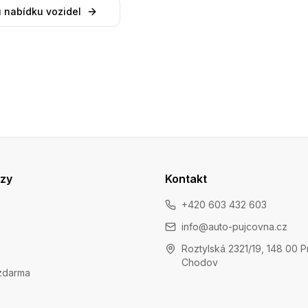
 nabídku vozidel
azy
Kontakt
+420 603 432 603
info@auto-pujcovna.cz
Roztylská 2321/19, 148 00 P
Chodov
zdarma