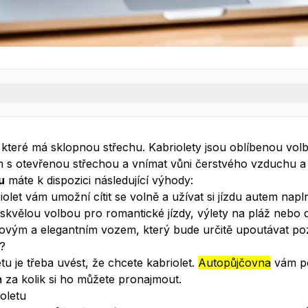
BINGO Autopůjčovna Praha
u
, které má sklopnou střechu. Kabriolety jsou oblíbenou volbou
tem s otevřenou střechou a vnímat vůni čerstvého vzduchu a 
u
máte k dispozici následující výhody:
olet vám umožní cítit se volně a užívat si jízdu autem napl
 skvělou volbou pro romantické jízdy, výlety na pláž nebo d
ylovým a elegantním vozem, který bude určitě upoutávat po
t?
etu je třeba uvést, že chcete kabriolet.
Autopůjčovna
vám po
 a za kolik si ho můžete pronajmout.
oletu