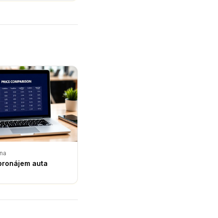
na
pronájem auta