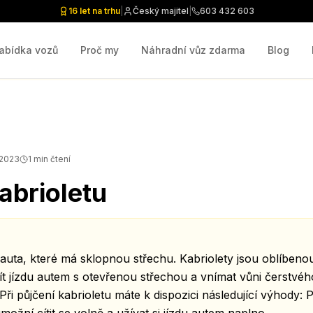
16 let na trhu
|
Český majitel
|
603 432 603
abídka vozů
Proč my
Náhradní vůz zdarma
Blog
a 2023
1
min čtení
abrioletu
p auta, které má sklopnou střechu. Kabriolety jsou oblíbenou
 užít jízdu autem s otevřenou střechou a vnímat vůni čerstv
Při půjčení kabrioletu máte k dispozici následující výhody: 