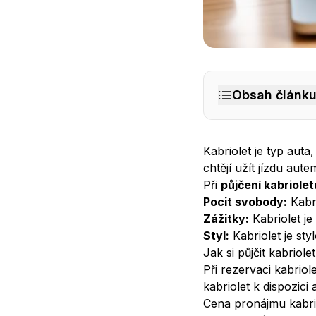
Půjčení kabrioletu
– 
Obsah článk
Kabriolet je typ auta
chtějí užít jízdu au
Při
půjčení kabriolet
Pocit svobody:
Kabri
Zážitky:
Kabriolet je
Styl:
Kabriolet je st
Jak si půjčit kabriole
Při rezervaci kabriol
kabriolet k dispozici
Cena pronájmu kabri