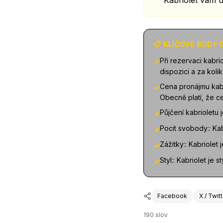
Kabriolet vám u
📋 KLÍČOVÉ BODY
Při rezervaci kabri
✓
dispozici a za koli
Cena pronájmu kabri
✓
Obecně platí, že c
Půjčení kabrioletu j
✓
Pocit svobody:: Kab
✓
Zážitky:: Kabriolet
✓
Styl:: Kabriolet je
✓
Facebook
X / Twit
190
slov