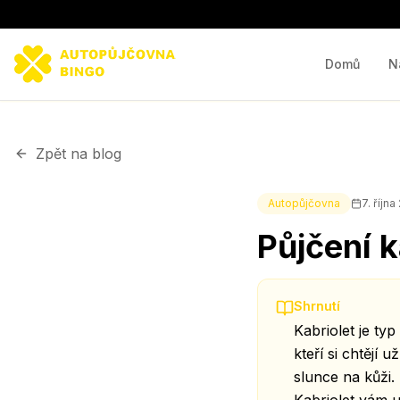
Domů
N
Zpět na blog
Autopůjčovna
7. říjn
Půjčení k
Shrnutí
Kabriolet je ty
kteří si chtějí
slunce na kůži. 