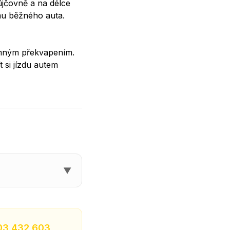
půjčovně a na délce
mu běžného auta.
emným překvapením.
t si jízdu autem
▼
03 432 603