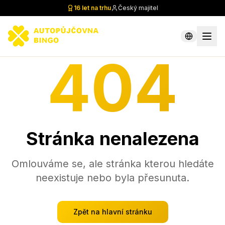
16 let na trhu
Český majitel
404
Stránka nenalezena
Omlouváme se, ale stránka kterou hledáte
neexistuje nebo byla přesunuta.
Zpět na hlavní stránku