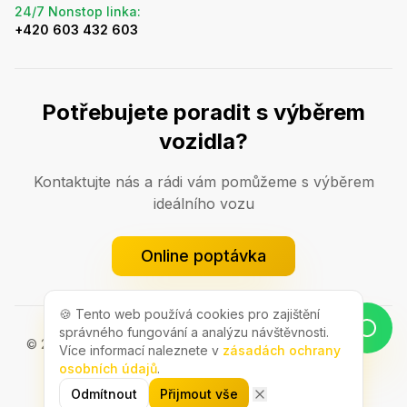
24/7 Nonstop linka
:
+420 603 432 603
Potřebujete poradit s výběrem
vozidla?
Kontaktujte nás a rádi vám pomůžeme s výběrem
ideálního vozu
Online poptávka
🍪 Tento web používá cookies pro zajištění
správného fungování a analýzu návštěvnosti.
© 2009–2026 BINGO
Autopůjčovna Praha
.
Všechna práva
Více informací naleznete v
zásadách ochrany
vyhrazena.
osobních údajů
.
Developed by
MarketingExperts
Odmítnout
Přijmout vše