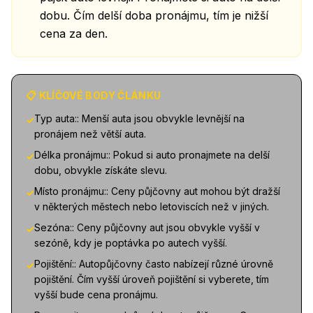
dobu. Čím delší doba pronájmu, tím je nižší
cena za den.
📋 KLÍČOVÉ BODY ČLÁNKU
Typ auta:: Menší auta jsou obvykle levnější na
✓
pronájem než větší auta.
Délka pronájmu:: Pokud si auto pronajmete na delší
✓
dobu, obvykle získáte slevu.
Místo pronájmu:: Ceny půjčovny aut mohou být dražší
✓
v některých městech nebo letoviscích než v jiných.
Sezóna:: Ceny půjčovny aut jsou obvykle vyšší v
✓
sezóně, kdy je poptávka po autech vyšší.
Pojištění:: Autopůjčovny často nabízejí různé úrovně
✓
pojištění. Čím vyšší úroveň pojištění si vyberete, tím
vyšší bude cena pronájmu.