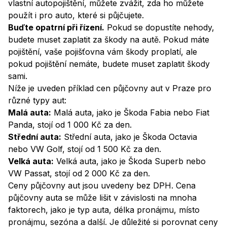
vlastní autopojištění, můžete zvážit, zda ho můžete
použít i pro auto, které si půjčujete.
Buďte opatrní při řízení.
Pokud se dopustíte nehody,
budete muset zaplatit za škody na autě. Pokud máte
pojištění, vaše pojišťovna vám škody proplatí, ale
pokud pojištění nemáte, budete muset zaplatit škody
sami.
Níže je uveden příklad cen půjčovny aut v Praze pro
různé typy aut:
Malá auta:
Malá auta, jako je Škoda Fabia nebo Fiat
Panda, stojí od 1 000 Kč za den.
Střední auta:
Střední auta, jako je Škoda Octavia
nebo VW Golf, stojí od 1 500 Kč za den.
Velká auta:
Velká auta, jako je Škoda Superb nebo
VW Passat, stojí od 2 000 Kč za den.
Ceny půjčovny aut jsou uvedeny bez DPH. Cena
půjčovny auta se může lišit v závislosti na mnoha
faktorech, jako je typ auta, délka pronájmu, místo
pronájmu, sezóna a další. Je důležité si porovnat ceny