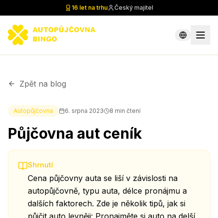
16 let na trhu
Český majitel
Zpět na blog
Autopůjčovna
6. srpna 2023
8
min čtení
Půjčovna aut ceník
Shrnutí
Cena půjčovny auta se liší v závislosti na
autopůjčovně, typu auta, délce pronájmu a
dalších faktorech. Zde je několik tipů, jak si
půjčit auto levněji: Pronajměte si auto na delší