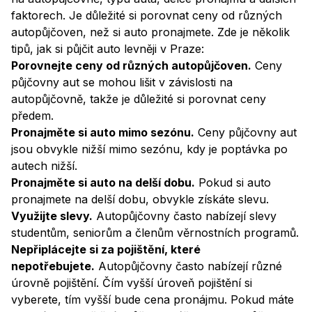
faktorech. Je důležité si porovnat ceny od různých
autopůjčoven, než si auto pronajmete. Zde je několik
tipů, jak si půjčit auto levněji v Praze:
Porovnejte ceny od různých autopůjčoven.
Ceny
půjčovny aut se mohou lišit v závislosti na
autopůjčovně, takže je důležité si porovnat ceny
předem.
Pronajměte si auto mimo sezónu.
Ceny půjčovny aut
jsou obvykle nižší mimo sezónu, kdy je poptávka po
autech nižší.
Pronajměte si auto na delší dobu.
Pokud si auto
pronajmete na delší dobu, obvykle získáte slevu.
Využijte slevy.
Autopůjčovny často nabízejí slevy
studentům, seniorům a členům věrnostních programů.
Nepřiplácejte si za pojištění, které
nepotřebujete.
Autopůjčovny často nabízejí různé
úrovně pojištění. Čím vyšší úroveň pojištění si
vyberete, tím vyšší bude cena pronájmu. Pokud máte