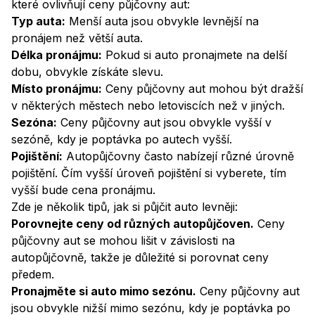
které ovlivňují ceny půjčovny aut:
Typ auta:
Menší auta jsou obvykle levnější na
pronájem než větší auta.
Délka pronájmu:
Pokud si auto pronajmete na delší
dobu, obvykle získáte slevu.
Místo pronájmu:
Ceny půjčovny aut mohou být dražší
v některých městech nebo letoviscích než v jiných.
Sezóna:
Ceny půjčovny aut jsou obvykle vyšší v
sezóně, kdy je poptávka po autech vyšší.
Pojištění:
Autopůjčovny často nabízejí různé úrovně
pojištění. Čím vyšší úroveň pojištění si vyberete, tím
vyšší bude cena pronájmu.
Zde je několik tipů, jak si půjčit auto levněji:
Porovnejte ceny od různých autopůjčoven.
Ceny
půjčovny aut se mohou lišit v závislosti na
autopůjčovně, takže je důležité si porovnat ceny
předem.
Pronajměte si auto mimo sezónu.
Ceny půjčovny aut
jsou obvykle nižší mimo sezónu, kdy je poptávka po