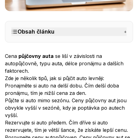
Půjčovna aut ceník
– BINGO Autopůjčovna Praha
Obsah článku
+
Cena
půjčovny auta
se liší v závislosti na
autopůjčovně, typu auta, délce pronájmu a dalších
faktorech.
Zde je několik tipů, jak si půjčit auto levněji:
Pronajměte si auto na delší dobu. Čím delší doba
pronájmu, tím je nižší cena za den.
Půjčte si auto mimo sezónu. Ceny půjčovny aut jsou
obvykle vyšší v sezóně, kdy je poptávka po autech
vyšší.
Rezervujte si auto předem. Čím dříve si auto
rezervujete, tím je větší šance, že získáte lepší cenu.
Porovnejte ceny autopůjčoven. Ceny půjčovny aut se