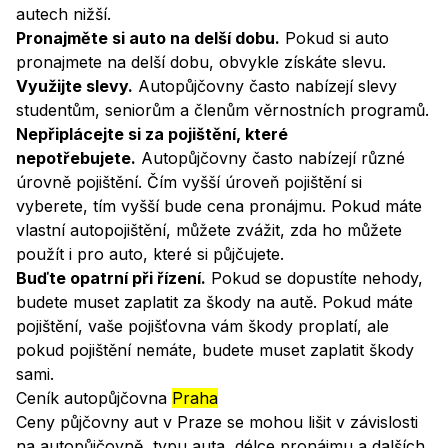
autech nižší.
Pronajměte si auto na delší dobu.
Pokud si auto
pronajmete na delší dobu, obvykle získáte slevu.
Využijte slevy.
Autopůjčovny často nabízejí slevy
studentům, seniorům a členům věrnostních programů.
Nepřiplácejte si za pojištění, které
nepotřebujete.
Autopůjčovny často nabízejí různé
úrovně pojištění. Čím vyšší úroveň pojištění si
vyberete, tím vyšší bude cena pronájmu. Pokud máte
vlastní autopojištění, můžete zvážit, zda ho můžete
použít i pro auto, které si půjčujete.
Buďte opatrní při řízení.
Pokud se dopustíte nehody,
budete muset zaplatit za škody na autě. Pokud máte
pojištění, vaše pojišťovna vám škody proplatí, ale
pokud pojištění nemáte, budete muset zaplatit škody
sami.
Ceník autopůjčovna
Praha
Ceny půjčovny aut v Praze se mohou lišit v závislosti
na autopůjčovně, typu auta, délce pronájmu a dalších