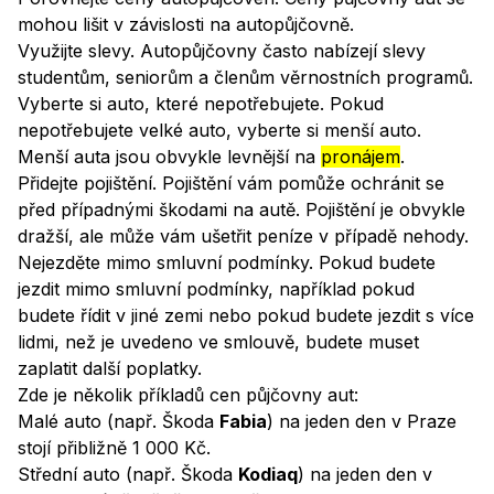
mohou lišit v závislosti na autopůjčovně.
Využijte slevy. Autopůjčovny často nabízejí slevy
studentům, seniorům a členům věrnostních programů.
Vyberte si auto, které nepotřebujete. Pokud
nepotřebujete velké auto, vyberte si menší auto.
Menší auta jsou obvykle levnější na
pronájem
.
Přidejte pojištění. Pojištění vám pomůže ochránit se
před případnými škodami na autě. Pojištění je obvykle
dražší, ale může vám ušetřit peníze v případě nehody.
Nejezděte mimo smluvní podmínky. Pokud budete
jezdit mimo smluvní podmínky, například pokud
budete řídit v jiné zemi nebo pokud budete jezdit s více
lidmi, než je uvedeno ve smlouvě, budete muset
zaplatit další poplatky.
Zde je několik příkladů cen půjčovny aut:
Malé auto (např. Škoda
Fabia
) na jeden den v Praze
stojí přibližně 1 000 Kč.
Střední auto (např. Škoda
Kodiaq
) na jeden den v