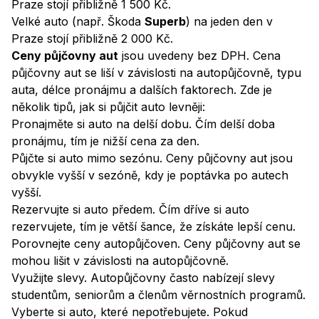
Praze stojí přibližně 1 500 Kč.
Velké auto (např. Škoda
Superb
) na jeden den v
Praze stojí přibližně 2 000 Kč.
Ceny půjčovny aut
jsou uvedeny bez DPH. Cena
půjčovny aut se liší v závislosti na autopůjčovně, typu
auta, délce pronájmu a dalších faktorech. Zde je
několik tipů, jak si půjčit auto levněji:
Pronajměte si auto na delší dobu. Čím delší doba
pronájmu, tím je nižší cena za den.
Půjčte si auto mimo sezónu. Ceny půjčovny aut jsou
obvykle vyšší v sezóně, kdy je poptávka po autech
vyšší.
Rezervujte si auto předem. Čím dříve si auto
rezervujete, tím je větší šance, že získáte lepší cenu.
Porovnejte ceny autopůjčoven. Ceny půjčovny aut se
mohou lišit v závislosti na autopůjčovně.
Využijte slevy. Autopůjčovny často nabízejí slevy
studentům, seniorům a členům věrnostních programů.
Vyberte si auto, které nepotřebujete. Pokud