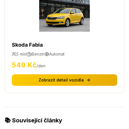
Skoda Fabia
5
míst
Benzín
Automat
549
Kč
/den
Zobrazit detail vozidla
📚 Související články