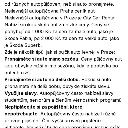
od různých autopůjčoven, než si auto pronajmete.
Nejlevnější autopůjčovna Praha ceník aut
Nejlevnější autopůjčovna v Praze je City Car Rental.
Nabízí širokou škálu aut za nízké ceny. Ceny se
pohybují od 1 000 Kč za den za malé auto, jako je
Škoda Fabia, po 2 000 Kč za den za velké auto, jako
je Škoda Superb.
Zde je několik tipů, jak si půjčit auto levněji v Praze:
Pronajměte si auto mimo sezónu.
Ceny půjčovny aut
jsou obvykle nižší mimo sezónu, kdy je poptávka po
autech nižší.
Pronajměte si auto na delší dobu.
Pokud si auto
pronajmete na delší dobu, obvykle získáte slevu.
Využijte slevy.
Autopůjčovny často nabízejí slevy
studentům, seniorům a členům věrnostních programů.
Nepřiplácejte si za pojištění, které
nepotřebujete.
Autopůjčovny často nabízejí různé
úrovně pojištění. Čím vyšší úroveň pojištění si
vyberete, tím vyšší bude cena pronájmu. Pokud máte