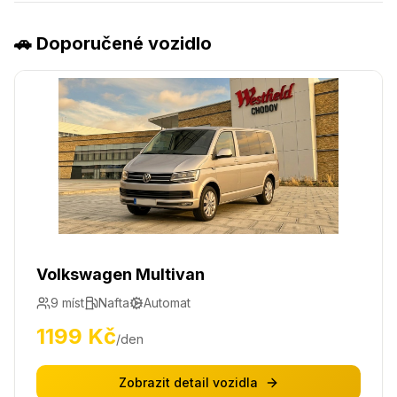
🚗 Doporučené vozidlo
Volkswagen Multivan
9
míst
Nafta
Automat
1199
Kč
/den
Zobrazit detail vozidla