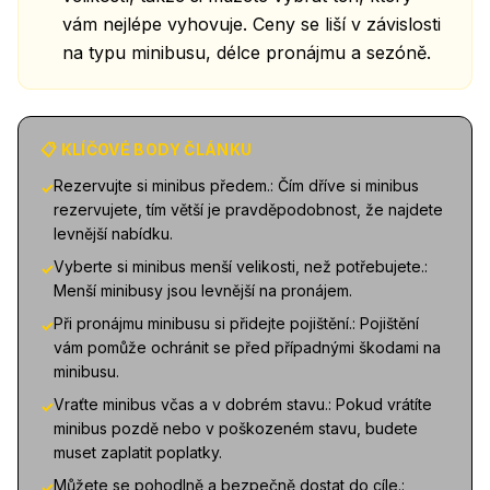
vám nejlépe vyhovuje. Ceny se liší v závislosti
na typu minibusu, délce pronájmu a sezóně.
📋 KLÍČOVÉ BODY ČLÁNKU
Rezervujte si minibus předem.: Čím dříve si minibus
✓
rezervujete, tím větší je pravděpodobnost, že najdete
levnější nabídku.
Vyberte si minibus menší velikosti, než potřebujete.:
✓
Menší minibusy jsou levnější na pronájem.
Při pronájmu minibusu si přidejte pojištění.: Pojištění
✓
vám pomůže ochránit se před případnými škodami na
minibusu.
Vraťte minibus včas a v dobrém stavu.: Pokud vrátíte
✓
minibus pozdě nebo v poškozeném stavu, budete
muset zaplatit poplatky.
Můžete se pohodlně a bezpečně dostat do cíle.:
✓