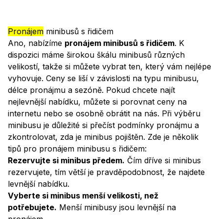
Půjčovna minibusů
– BINGO Autopůjčovna Praha
Pronájem
minibusů s řidičem
Ano, nabízíme
pronájem minibusů s řidičem
. K
dispozici máme širokou škálu minibusů různých
velikostí, takže si můžete vybrat ten, který vám nejlépe
vyhovuje. Ceny se liší v závislosti na typu minibusu,
délce pronájmu a sezóně. Pokud chcete najít
nejlevnější nabídku, můžete si porovnat ceny na
internetu nebo se osobně obrátit na nás. Při výběru
minibusu je důležité si přečíst podmínky pronájmu a
zkontrolovat, zda je minibus pojištěn. Zde je několik
tipů pro pronájem minibusu s řidičem:
Rezervujte si minibus předem.
Čím dříve si minibus
rezervujete, tím větší je pravděpodobnost, že najdete
levnější nabídku.
Vyberte si minibus menší velikosti, než
potřebujete.
Menší minibusy jsou levnější na