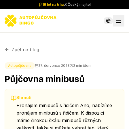
16 let na trhu
Český majitel
Zpět na blog
Autopůjčovna
27. července 2023
2
min čtení
Půjčovna minibusů
Shrnutí
Pronájem minibusů s řidičem Ano, nabízíme
pronájem minibusů s řidičem. K dispozici
máme širokou škálu minibusů různých
velikostí, takže si můžete vybrat ten, který