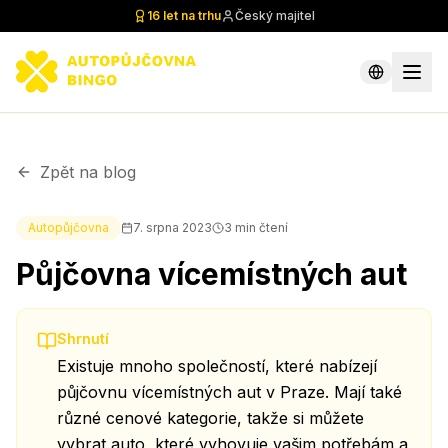
16 let na trhu
Český majitel
Zpět na blog
Autopůjčovna
7. srpna 2023
3
min čtení
Půjčovna vícemístných aut
Shrnutí
Existuje mnoho společností, které nabízejí
půjčovnu vícemístných aut v Praze. Mají také
různé cenové kategorie, takže si můžete
vybrat auto, které vyhovuje vašim potřebám a