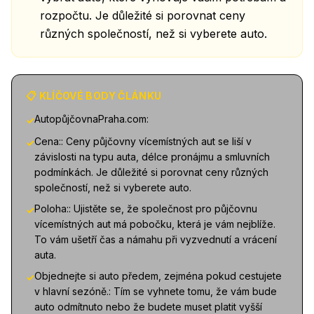
rozpočtu. Je důležité si porovnat ceny
různých společností, než si vyberete auto.
📋 KLÍČOVÉ BODY ČLÁNKU
AutopůjčovnaPraha.com:
✓
Cena:: Ceny půjčovny vícemístných aut se liší v
✓
závislosti na typu auta, délce pronájmu a smluvních
podmínkách. Je důležité si porovnat ceny různých
společností, než si vyberete auto.
Poloha:: Ujistěte se, že společnost pro půjčovnu
✓
vícemístných aut má pobočku, která je vám nejblíže.
To vám ušetří čas a námahu při vyzvednutí a vrácení
auta.
Objednejte si auto předem, zejména pokud cestujete
✓
v hlavní sezóně.: Tím se vyhnete tomu, že vám bude
auto odmítnuto nebo že budete muset platit vyšší