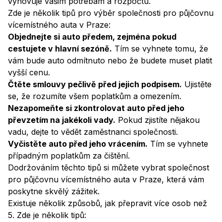
vyhovuje vašim potřebám a rozpočtu.
Zde je několik tipů pro výběr společnosti pro půjčovnu
vícemístného auta v Praze:
Objednejte si auto předem, zejména pokud
cestujete v hlavní sezóně.
Tím se vyhnete tomu, že
vám bude auto odmítnuto nebo že budete muset platit
vyšší cenu.
Čtěte smlouvy pečlivě před jejich podpisem.
Ujistěte
se, že rozumíte všem poplatkům a omezením.
Nezapomeňte si zkontrolovat auto před jeho
převzetím na jakékoli vady.
Pokud zjistíte nějakou
vadu, dejte to vědět zaměstnanci společnosti.
Vyčistěte auto před jeho vrácením.
Tím se vyhnete
případným poplatkům za čištění.
Dodržováním těchto tipů si můžete vybrat společnost
pro půjčovnu vícemístného auta v Praze, která vám
poskytne skvělý zážitek.
Existuje několik způsobů, jak přepravit více osob než
5. Zde je několik tipů: