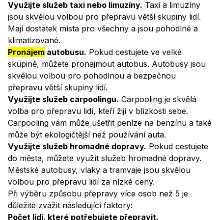
Využijte služeb taxi nebo limuzíny.
Taxi a limuzíny
jsou skvělou volbou pro přepravu větší skupiny lidí.
Mají dostatek místa pro všechny a jsou pohodlné a
klimatizované.
Pronájem
autobusu.
Pokud cestujete ve velké
skupině, můžete pronajmout autobus. Autobusy jsou
skvělou volbou pro pohodlnou a bezpečnou
přepravu větší skupiny lidí.
Využijte služeb carpoolingu.
Carpooling je skvělá
volba pro přepravu lidí, kteří žijí v blízkosti sebe.
Carpooling vám může ušetřit peníze na benzínu a také
může být ekologičtější než používání auta.
Využijte služeb hromadné dopravy.
Pokud cestujete
do města, můžete využít služeb hromadné dopravy.
Městské autobusy, vlaky a tramvaje jsou skvělou
volbou pro přepravu lidí za nízké ceny.
Při výběru způsobu přepravy více osob než 5 je
důležité zvážit následující faktory:
Počet lidí, které potřebujete přepravit.