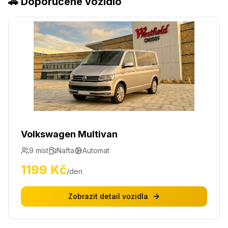
🚗 Doporučené vozidlo
Volkswagen Multivan
9
míst
Nafta
Automat
1199
Kč
/den
Zobrazit detail vozidla