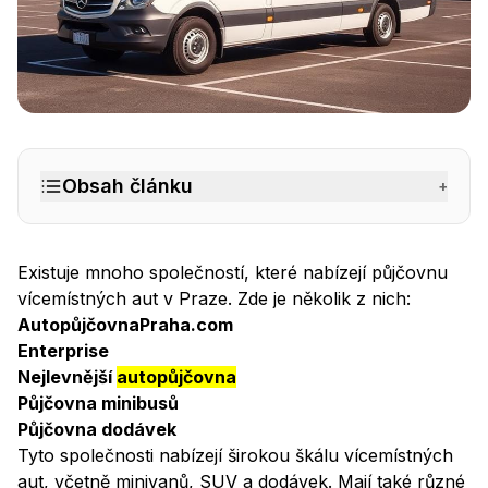
Půjčovna vícemístných aut
– BINGO Autopůjčovna Prah
Obsah článku
+
Existuje mnoho společností, které nabízejí půjčovnu
vícemístných aut v Praze. Zde je několik z nich:
AutopůjčovnaPraha.com
Enterprise
Nejlevnější
autopůjčovna
Půjčovna minibusů
Půjčovna dodávek
Tyto společnosti nabízejí širokou škálu vícemístných
aut, včetně minivanů, SUV a dodávek. Mají také různé