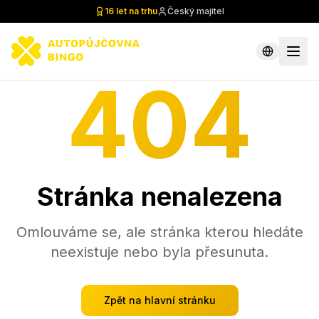
16 let na trhu
Český majitel
404
Stránka nenalezena
Omlouváme se, ale stránka kterou hledáte
neexistuje nebo byla přesunuta.
Zpět na hlavní stránku