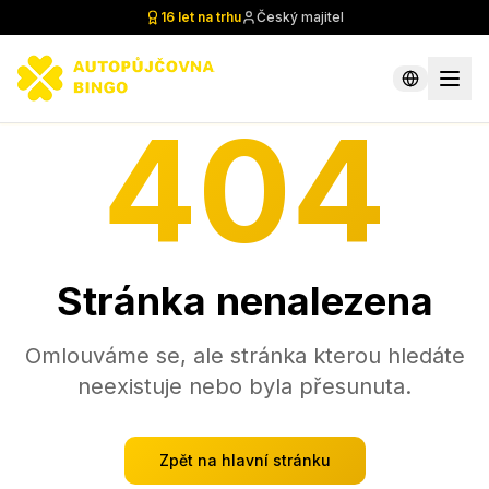
16 let na trhu
Český majitel
404
Stránka nenalezena
Omlouváme se, ale stránka kterou hledáte
neexistuje nebo byla přesunuta.
Zpět na hlavní stránku