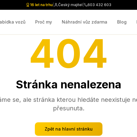
16 let na trhu
|
Český majitel
|
603 432 603
abídka vozů
Proč my
Náhradní vůz zdarma
Blog
404
Stránka nenalezena
me se, ale stránka kterou hledáte neexistuje n
přesunuta.
Zpět na hlavní stránku