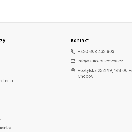
azy
Kontakt
+420 603 432 603
info@auto-pujcovna.cz
Roztylská 2321/19, 148 00 P
Chodov
zdarma
d
mínky