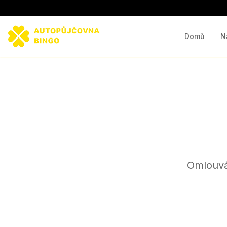
Domů
N
Omlouvá