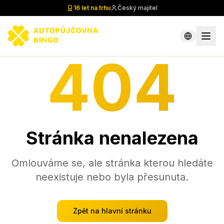
16 let na trhu
Český majitel
404
Stránka nenalezena
Omlouváme se, ale stránka kterou hledáte
neexistuje nebo byla přesunuta.
Zpět na hlavní stránku