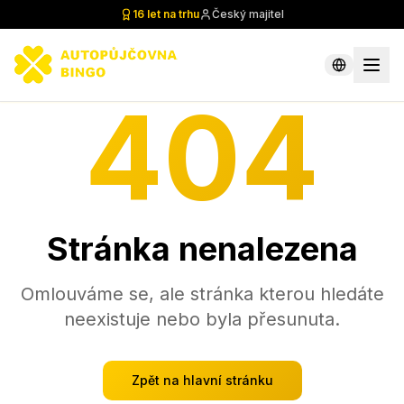
16 let na trhu
Český majitel
404
Stránka nenalezena
Omlouváme se, ale stránka kterou hledáte
neexistuje nebo byla přesunuta.
Zpět na hlavní stránku