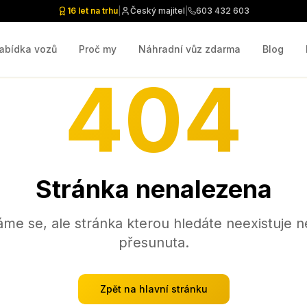
16 let na trhu
|
Český majitel
|
603 432 603
abídka vozů
Proč my
Náhradní vůz zdarma
Blog
404
Stránka nenalezena
me se, ale stránka kterou hledáte neexistuje n
přesunuta.
Zpět na hlavní stránku