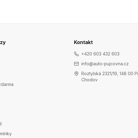
azy
Kontakt
+420 603 432 603
info@auto-pujcovna.cz
Roztylská 2321/19, 148 00 P
Chodov
zdarma
d
mínky