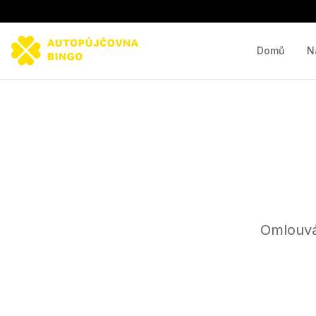
Domů
N
Omlouvá