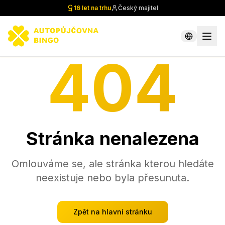
16 let na trhu
Český majitel
404
Stránka nenalezena
Omlouváme se, ale stránka kterou hledáte
neexistuje nebo byla přesunuta.
Zpět na hlavní stránku