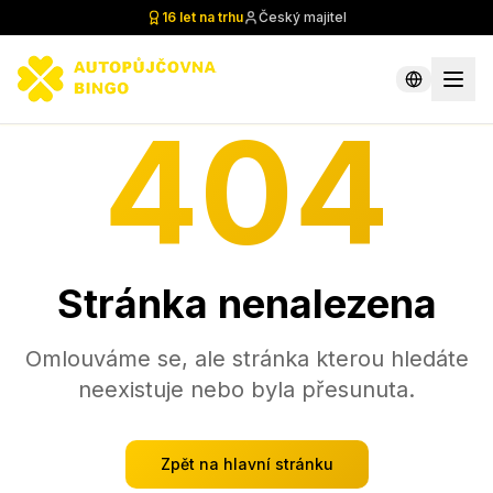
16 let na trhu
Český majitel
404
Stránka nenalezena
Omlouváme se, ale stránka kterou hledáte
neexistuje nebo byla přesunuta.
Zpět na hlavní stránku