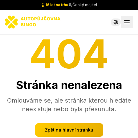
16 let na trhu
Český majitel
404
Stránka nenalezena
Omlouváme se, ale stránka kterou hledáte
neexistuje nebo byla přesunuta.
Zpět na hlavní stránku