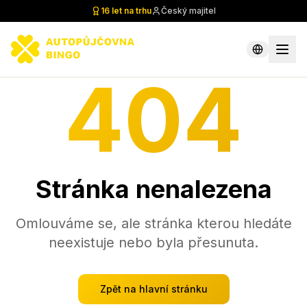
16 let na trhu
Český majitel
404
Stránka nenalezena
Omlouváme se, ale stránka kterou hledáte
neexistuje nebo byla přesunuta.
Zpět na hlavní stránku