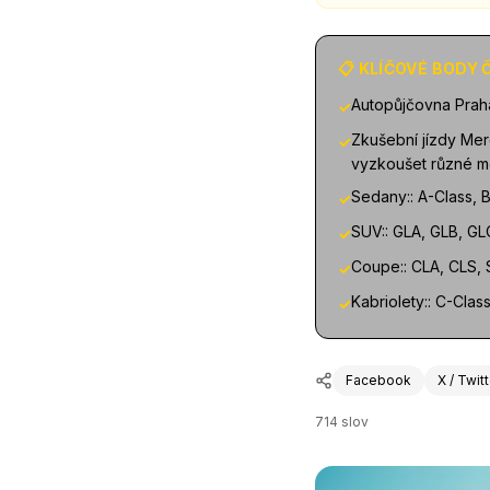
📋 KLÍČOVÉ BODY
Autopůjčovna Prah
✓
Zkušební jízdy Mer
✓
vyzkoušet různé mo
Sedany:: A-Class, B
✓
SUV:: GLA, GLB, GL
✓
Coupe:: CLA, CLS,
✓
Kabriolety:: C-Clas
✓
Facebook
X / Twit
714
slov