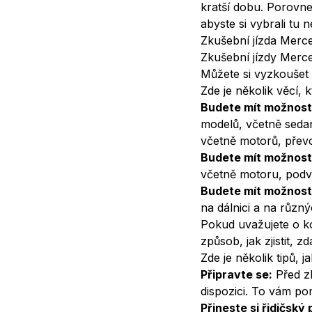
kratší dobu. Porovne
abyste si vybrali tu 
Zkušební jízda Merc
Zkušební jízdy Merce
Můžete si vyzkoušet 
Zde je několik věcí,
Budete mít možnost
modelů, včetně sedan
včetně motorů, přev
Budete mít možnost
včetně motoru, podvo
Budete mít možnost 
na dálnici a na různ
Pokud uvažujete o ko
způsob, jak zjistit, z
Zde je několik tipů, 
Připravte se:
Před zk
dispozici. To vám p
Přineste si řidičský 