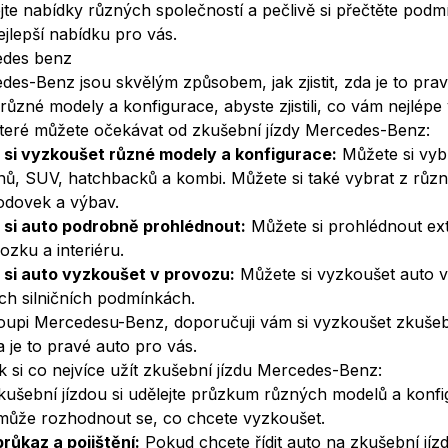
jte nabídky různých společností a pečlivě si přečtěte pod
nejlepší nabídku pro vás.
edes benz
des-Benz jsou skvělým způsobem, jak zjistit, zda je to prav
různé modely a konfigurace, abyste zjistili, co vám nejlépe
 které můžete očekávat od zkušební jízdy Mercedes-Benz:
 si vyzkoušet různé modely a konfigurace:
Můžete si vybr
ů, SUV, hatchbacků a kombi. Můžete si také vybrat z různ
odovek a výbav.
 si auto podrobně prohlédnout:
Můžete si prohlédnout exte
zku a interiéru.
si auto vyzkoušet v provozu:
Můžete si vyzkoušet auto 
ých silničních podmínkách.
upi Mercedesu-Benz, doporučuji vám si vyzkoušet zkušební
da je to pravé auto pro vás.
jak si co nejvíce užít zkušební jízdu Mercedes-Benz:
ušební jízdou si udělejte průzkum různých modelů a konfig
omůže rozhodnout se, co chcete vyzkoušet.
průkaz a pojištění:
Pokud chcete řídit auto na zkušební jíz