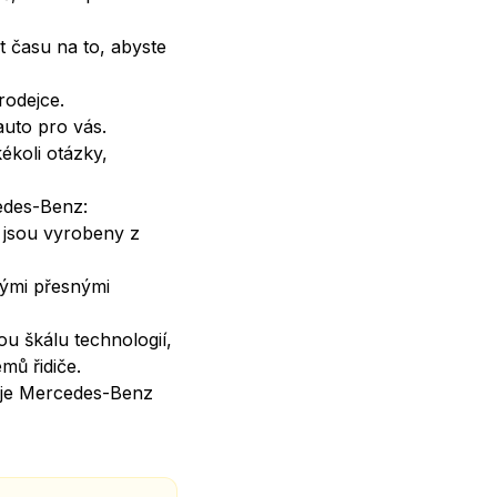
st času na to, abyste
rodejce.
auto pro vás.
kékoli otázky,
cedes-Benz:
 jsou vyrobeny z
ými přesnými
u škálu technologií,
mů řidiče.
ak je Mercedes-Benz