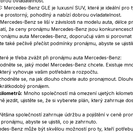
brou ovladatelnost.
:
Mercedes-Benz GLE je luxusní SUV, které je ideální pro ty,
Je prostorný, pohodlný a nabízí dobrou ovladatelnost.
ercedes-Benz se liší v závislosti na modelu auta, délce p
latí, že ceny pronájmu Mercedes-Benz jsou konkurencesc
ronájmu auta Mercedes-Benz, doporučuji vám si porovnat
te také pečlivě přečíst podmínky pronájmu, abyste se ujistil
které je třeba zvážit při pronájmu auta Mercedes-Benz:
dněte se, jaký model Mercedes-Benz chcete. Existuje mn
, který vyhovuje vašim potřebám a rozpočtu.
hodněte se, na jak dlouho chcete auto pronajmout. Dlou
 krátkodobý pronájem.
kilometrů:
Mnoho společností má omezení ujetých kilomet
 jezdit, ujistěte se, že si vyberete plán, který zahrnuje do
ětšina společností zahrnuje údržbu a pojištění v ceně proná
pronájmu, abyste se ujistili, co je zahrnuto.
es-Benz může být skvělou možností pro ty, kteří potřebuj