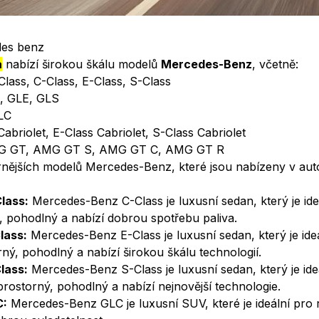
edes benz
– BINGO Autopůjčovna Praha
des benz
a
nabízí širokou škálu modelů
Mercedes-Benz
, včetně:
lass, C-Class, E-Class, S-Class
, GLE, GLS
LC
abriolet, E-Class Cabriolet, S-Class Cabriolet
 GT, AMG GT S, AMG GT C, AMG GT R
rnějších modelů Mercedes-Benz, které jsou nabízeny v au
lass:
Mercedes-Benz C-Class je luxusní sedan, který je id
ý, pohodlný a nabízí dobrou spotřebu paliva.
lass:
Mercedes-Benz E-Class je luxusní sedan, který je ide
rný, pohodlný a nabízí širokou škálu technologií.
lass:
Mercedes-Benz S-Class je luxusní sedan, který je ideál
e prostorný, pohodlný a nabízí nejnovější technologie.
C:
Mercedes-Benz GLC je luxusní SUV, které je ideální pro r