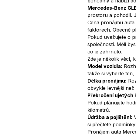
pohodlný a nabízí do
Mercedes-Benz GLE
prostoru a pohodlí. 
Cena pronájmu auta M
faktorech. Obecně p
Pokud uvažujete o p
společností. Měli bys
co je zahrnuto.
Zde je několik věcí, 
Model vozidla:
Rozho
takže si vyberte ten
Délka pronájmu:
Roz
obvykle levnější než
Překročení ujetých 
Pokud plánujete hodně
kilometrů.
Údržba a pojištění:
V
si přečtete podmínky 
Pronájem auta Merced