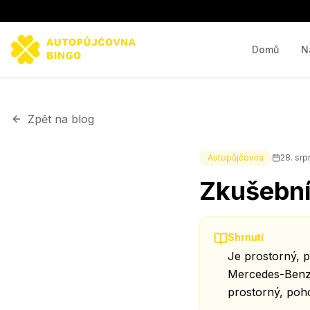
Domů
N
Zpět na blog
Autopůjčovna
28. sr
Zkušební
Shrnutí
Je prostorný, 
Mercedes-Benz E
prostorný, poho