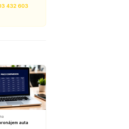
03 432 603
na
pronájem auta