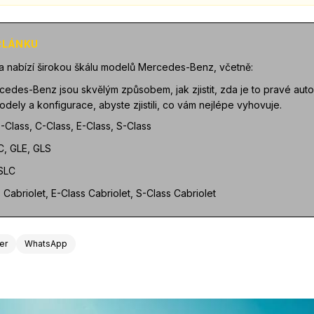
 ČLÁNKU
a nabízí širokou škálu modelů Mercedes-Benz, včetně:
cedes-Benz jsou skvělým způsobem, jak zjistit, zda je to pravé auto
dely a konfigurace, abyste zjistili, co vám nejlépe vyhovuje.
-Class, C-Class, E-Class, S-Class
C, GLE, GLS
 SLC
s Cabriolet, E-Class Cabriolet, S-Class Cabriolet
ter
WhatsApp