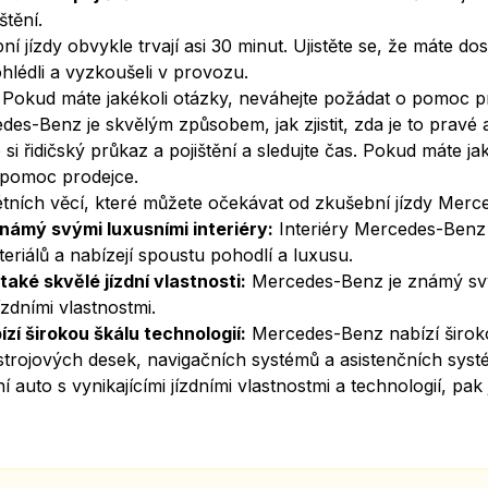
štění.
í jízdy obvykle trvají asi 30 minut. Ujistěte se, že máte do
hlédli a vyzkoušeli v provozu.
Pokud máte jakékoli otázky, neváhejte požádat o pomoc p
des-Benz je skvělým způsobem, jak zjistit, zda je to pravé 
 si řidičský průkaz a pojištění a sledujte čas. Pokud máte ja
 pomoc prodejce.
étních věcí, které můžete očekávat od zkušební jízdy Mer
ámý svými luxusními interiéry:
Interiéry Mercedes-Benz
eriálů a nabízejí spoustu pohodlí a luxusu.
ké skvělé jízdní vlastnosti:
Mercedes-Benz je známý sv
jízdními vlastnostmi.
í širokou škálu technologií:
Mercedes-Benz nabízí široko
ístrojových desek, navigačních systémů a asistenčních systé
 auto s vynikajícími jízdními vlastnostmi a technologií, p