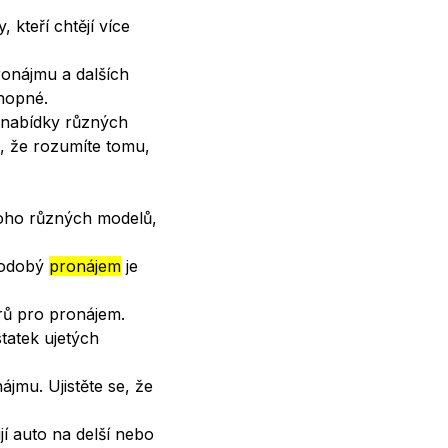
 kteří chtějí více
ronájmu a dalších
hopné.
 nabídky různých
i, že rozumíte tomu,
oho různých modelů,
hodobý
pronájem
je
rů pro pronájem.
statek ujetých
jmu. Ujistěte se, že
í auto na delší nebo