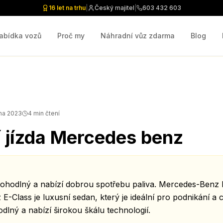
16 let na trhu
|
Český majitel
|
603 432 603
abídka vozů
Proč my
Náhradní vůz zdarma
Blog
pna 2023
4
min čtení
 jízda Mercedes benz
pohodlný a nabízí dobrou spotřebu paliva. Mercedes-Benz 
-Class je luxusní sedan, který je ideální pro podnikání a 
dlný a nabízí širokou škálu technologií.