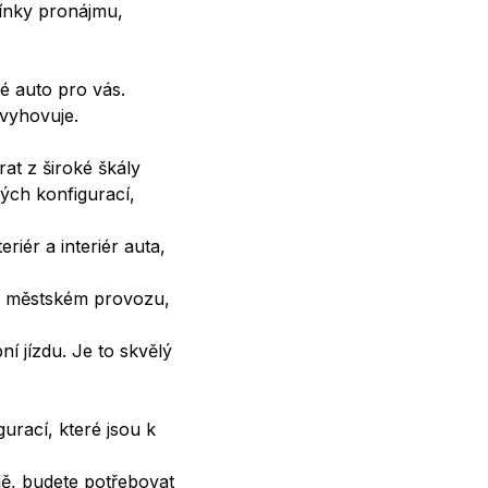
mínky pronájmu,
é auto pro vás.
 vyhovuje.
at z široké škály
ých konfigurací,
riér a interiér auta,
v městském provozu,
 jízdu. Je to skvělý
urací, které jsou k
dě, budete potřebovat