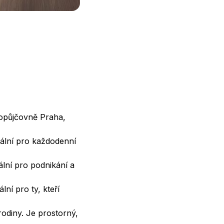
topůjčovně Praha,
eální pro každodenní
ální pro podnikání a
ní pro ty, kteří
odiny. Je prostorný,