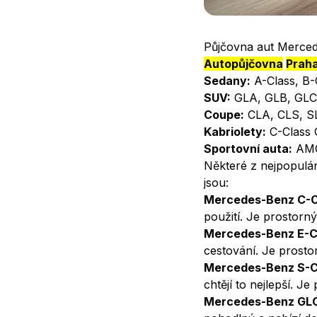
Zkušební jízda Merc
Půjčovna aut Merce
Autopůjčovna
Prah
Sedany:
A-Class, B-C
SUV:
GLA, GLB, GLC
Coupe:
CLA, CLS, S
Kabriolety:
C-Class C
Sportovní auta:
AMG
Některé z nejpopulá
jsou:
Mercedes-Benz C-C
použití. Je prostorn
Mercedes-Benz E-C
cestování. Je prosto
Mercedes-Benz S-C
chtějí to nejlepší. J
Mercedes-Benz GL