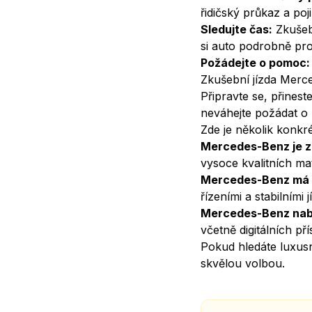
řidičský průkaz a poji
Sledujte čas:
Zkušebn
si auto podrobně pro
Požádejte o pomoc:
Zkušební jízda Merce
Připravte se, přineste
neváhejte požádat o
Zde je několik konkr
Mercedes-Benz je zn
vysoce kvalitních mat
Mercedes-Benz má ta
řízeními a stabilními 
Mercedes-Benz nabíz
včetně digitálních př
Pokud hledáte luxusní
skvělou volbou.