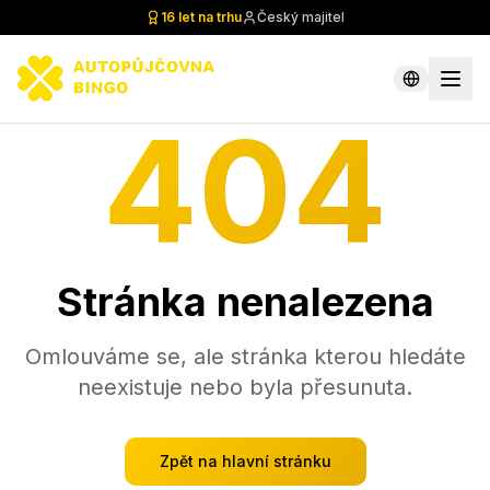
16 let na trhu
Český majitel
404
Stránka nenalezena
Omlouváme se, ale stránka kterou hledáte
neexistuje nebo byla přesunuta.
Zpět na hlavní stránku