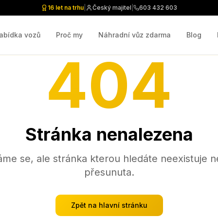
16 let na trhu
|
Český majitel
|
603 432 603
abídka vozů
Proč my
Náhradní vůz zdarma
Blog
404
Stránka nenalezena
me se, ale stránka kterou hledáte neexistuje n
přesunuta.
Zpět na hlavní stránku