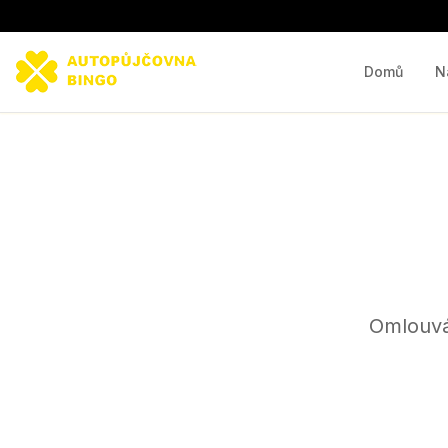
Domů
N
Omlouvá