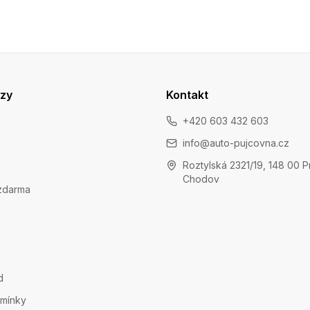
azy
Kontakt
+420 603 432 603
info@auto-pujcovna.cz
Roztylská 2321/19, 148 00 P
Chodov
zdarma
d
mínky