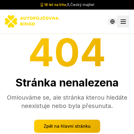
16 let na trhu
Český majitel
404
Stránka nenalezena
Omlouváme se, ale stránka kterou hledáte
neexistuje nebo byla přesunuta.
Zpět na hlavní stránku