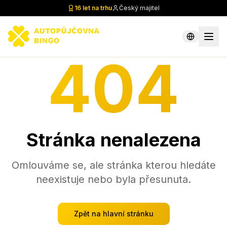
16 let na trhu
Český majitel
404
Stránka nenalezena
Omlouváme se, ale stránka kterou hledáte
neexistuje nebo byla přesunuta.
Zpět na hlavní stránku