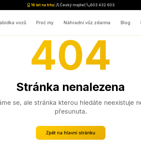
16 let na trhu
|
Český majitel
|
603 432 603
abídka vozů
Proč my
Náhradní vůz zdarma
Blog
404
Stránka nenalezena
me se, ale stránka kterou hledáte neexistuje n
přesunuta.
Zpět na hlavní stránku