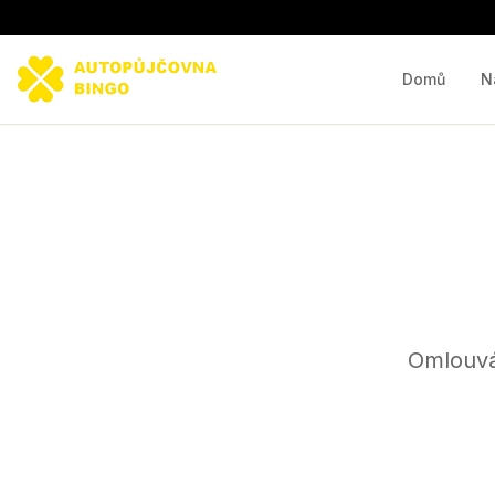
Domů
N
Omlouvá