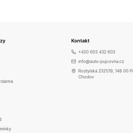
azy
Kontakt
+420 603 432 603
info@auto-pujcovna.cz
Roztylská 2321/19, 148 00 P
Chodov
zdarma
d
mínky