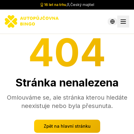
16 let na trhu
Český majitel
404
Stránka nenalezena
Omlouváme se, ale stránka kterou hledáte
neexistuje nebo byla přesunuta.
Zpět na hlavní stránku